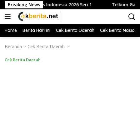
Langsung
ga Tenis Indonesia 2026 Seri 1
Breaking News
Telkom Gandeng Pemkot
ke
konten
Home
Berita Hari ini
Cek Berita Daerah
Cek Berita Nasiona
Beranda
Cek Berita Daerah
Cek Berita Daerah