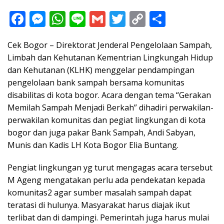
F
M
W
Li
G
T
C
S
ac
e
h
n
m
w
o
h
Cek Bogor – Direktorat Jenderal Pengelolaan Sampah,
e
ss
at
e
ai
itt
p
ar
Limbah dan Kehutanan Kementrian Lingkungah Hidup
b
e
s
l
er
y
e
dan Kehutanan (KLHK) menggelar pendampingan
o
n
A
Li
pengelolaan bank sampah bersama komunitas
o
g
p
n
disabilitas di kota bogor. Acara dengan tema “Gerakan
Memilah Sampah Menjadi Berkah” dihadiri perwakilan-
k
er
p
k
perwakilan komunitas dan pegiat lingkungan di kota
bogor dan juga pakar Bank Sampah, Andi Sabyan,
Munis dan Kadis LH Kota Bogor Elia Buntang.
Pengiat lingkungan yg turut mengagas acara tersebut
M Ageng mengatakan perlu ada pendekatan kepada
komunitas2 agar sumber masalah sampah dapat
teratasi di hulunya. Masyarakat harus diajak ikut
terlibat dan di dampingi. Pemerintah juga harus mulai