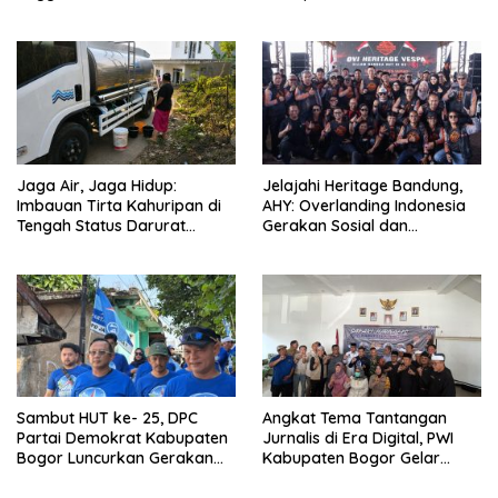
Terminal Bubulak Tahap III
di Bogor Barat & Tanah
Mendapat Kritik dari Angga
Sareal
Alan Surawijaya
Jaga Air, Jaga Hidup:
Jelajahi Heritage Bandung,
Imbauan Tirta Kahuripan di
AHY: Overlanding Indonesia
Tengah Status Darurat
Gerakan Sosial dan
Kemarau
Kebangsaan
Sambut HUT ke- 25, DPC
Angkat Tema Tantangan
Partai Demokrat Kabupaten
Jurnalis di Era Digital, PWI
Bogor Luncurkan Gerakan
Kabupaten Bogor Gelar
Peduli Lingkungan
Safari Jurnalis Ke-V