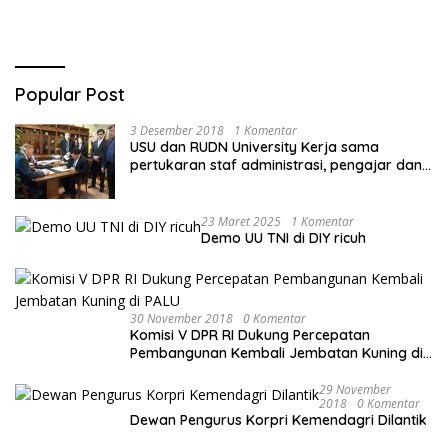
Popular Post
3 Desember 2018
1 Komentar
USU dan RUDN University Kerja sama
pertukaran staf administrasi, pengajar dan
mahasiswa
23 Maret 2025
1 Komentar
Demo UU TNI di DIY ricuh
30 November 2018
0 Komentar
Komisi V DPR RI Dukung Percepatan
Pembangunan Kembali Jembatan Kuning di
PALU
29 November
2018
0 Komentar
Dewan Pengurus Korpri Kemendagri Dilantik