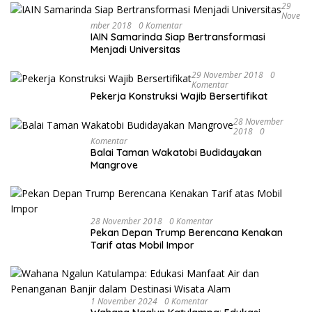
29
Nove
Mber 2018
0 Komentar
IAIN Samarinda Siap Bertransformasi
Menjadi Universitas
29 November 2018
0
Komentar
Pekerja Konstruksi Wajib Bersertifikat
28 November
2018
0
Komentar
Balai Taman Wakatobi Budidayakan
Mangrove
28 November 2018
0 Komentar
Pekan Depan Trump Berencana Kenakan
Tarif atas Mobil Impor
1 November 2024
0 Komentar