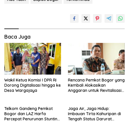
Baca Juga
Wakil Ketua Komisi I DPR RI
Rencana Pemkot Bogor yang
Dorong Digitalisasi hingga ke
Kembali Alokasikan
Desa Wargajaya
Anggaran untuk Revitalisasi
Terminal Bubulak Tahap III
Mendapat Kritik dari Angga
Alan Surawijaya
Telkom Gandeng Pemkot
Jaga Air, Jaga Hidup:
Bogor dan LAZ Harfa
Imbauan Tirta Kahuripan di
Percepat Penurunan Stunting
Tengah Status Darurat
di Bogor Barat & Tanah
Kemarau