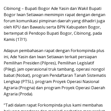
ac
e
h
n
m
w
o
h
Cibinong – Bupati Bogor Ade Yasin dan Wakil Bupati
e
ss
at
e
ai
itt
p
ar
Bogor Iwan Setiawan memimpin rapat dengan dengan
b
e
s
l
er
y
e
forum komunikasi pimpinan daerah yang dihadiri juga
o
n
A
Li
oleh KPU dan Bawaslu serta BPN Kabupaten Bogor,
o
g
p
n
bertempat di Pendopo Bupati Bogor, Cibinong, pada
Kamis (17/1).
k
er
p
k
Adapun pembahasan rapat dengan Forkompinda plus
ini, Ade Yasin dan Iwan Setiawan terkait persiapan
Pemilihan Presiden (Pilpres), Pemilihan Legislatif
(Pileg), jam operasional truk tambang, operasi nongol
babat (Nobat), program Pendaftaran Tanah Sistematis
Lengkap (PTSL), program Proyek Operasi Nasional
Agraria (Progna) dan program Proyek Operasi Daerah
Agraria (Proda).
“Tadi dalam rapat Forkompinda plus kami membahas