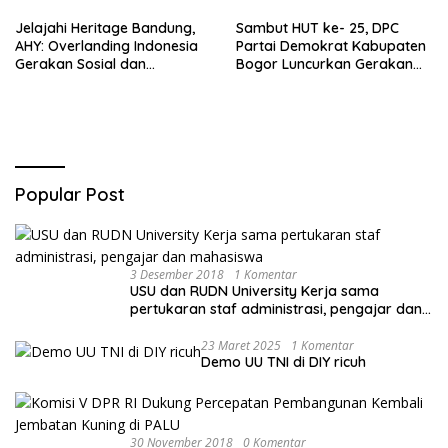
Sareal
Jelajahi Heritage Bandung,
Sambut HUT ke- 25, DPC
AHY: Overlanding Indonesia
Partai Demokrat Kabupaten
Gerakan Sosial dan
Bogor Luncurkan Gerakan
Kebangsaan
Peduli Lingkungan
Popular Post
3 Desember 2018
1 Komentar
USU dan RUDN University Kerja sama
pertukaran staf administrasi, pengajar dan
mahasiswa
23 Maret 2025
1 Komentar
Demo UU TNI di DIY ricuh
30 November 2018
0 Komentar