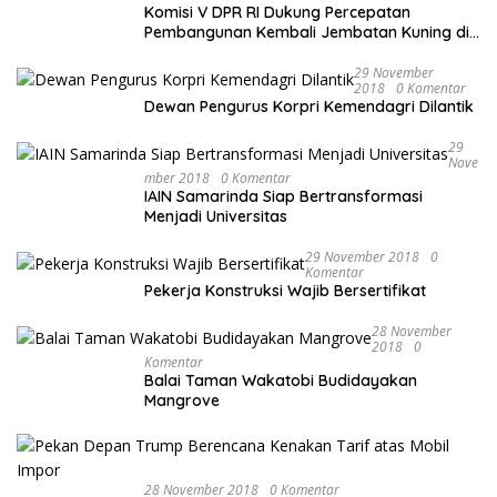
Komisi V DPR RI Dukung Percepatan
Pembangunan Kembali Jembatan Kuning di
PALU
29 November
2018
0 Komentar
Dewan Pengurus Korpri Kemendagri Dilantik
29
Nove
Mber 2018
0 Komentar
IAIN Samarinda Siap Bertransformasi
Menjadi Universitas
29 November 2018
0
Komentar
Pekerja Konstruksi Wajib Bersertifikat
28 November
2018
0
Komentar
Balai Taman Wakatobi Budidayakan
Mangrove
28 November 2018
0 Komentar