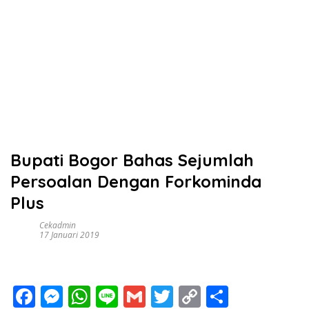
Bupati Bogor Bahas Sejumlah
Persoalan Dengan Forkominda
Plus
Cekadmin
17 Januari 2019
F
M
W
Li
G
T
C
S