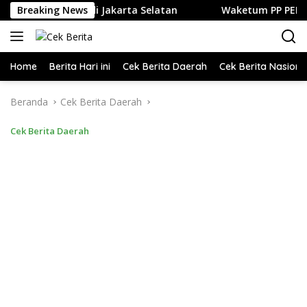
Langsung
 dan Kuliner di Jakarta Selatan
Breaking News
Waketum PP PELTI ,H. An
ke
konten
Home
Berita Hari ini
Cek Berita Daerah
Cek Berita Nasiona
Beranda
Cek Berita Daerah
Cek Berita Daerah