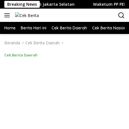
Langsung
 dan Kuliner di Jakarta Selatan
Breaking News
Waketum PP PELTI ,H. A
ke
konten
Home
Berita Hari ini
Cek Berita Daerah
Cek Berita Nasiona
Beranda
Cek Berita Daerah
Cek Berita Daerah