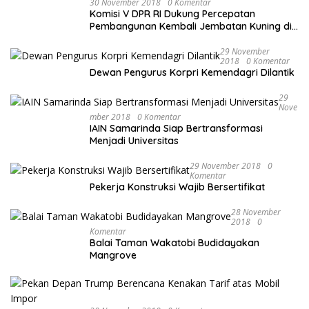
30 November 2018
0 Komentar
Komisi V DPR RI Dukung Percepatan
Pembangunan Kembali Jembatan Kuning di
PALU
29 November
2018
0 Komentar
Dewan Pengurus Korpri Kemendagri Dilantik
29
Nove
Mber 2018
0 Komentar
IAIN Samarinda Siap Bertransformasi
Menjadi Universitas
29 November 2018
0
Komentar
Pekerja Konstruksi Wajib Bersertifikat
28 November
2018
0
Komentar
Balai Taman Wakatobi Budidayakan
Mangrove