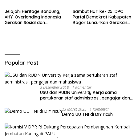
Sareal
Jelajahi Heritage Bandung,
Sambut HUT ke- 25, DPC
AHY: Overlanding Indonesia
Partai Demokrat Kabupaten
Gerakan Sosial dan
Bogor Luncurkan Gerakan
Kebangsaan
Peduli Lingkungan
Popular Post
3 Desember 2018
1 Komentar
USU dan RUDN University Kerja sama
pertukaran staf administrasi, pengajar dan
mahasiswa
23 Maret 2025
1 Komentar
Demo UU TNI di DIY ricuh