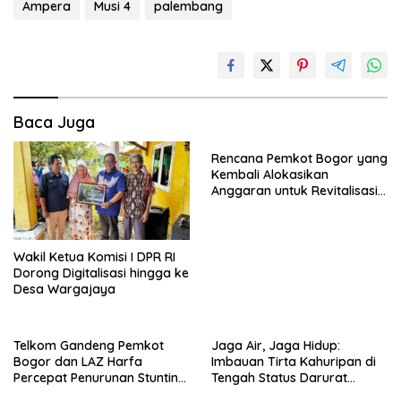
Ampera
Musi 4
palembang
Baca Juga
Rencana Pemkot Bogor yang
Kembali Alokasikan
Anggaran untuk Revitalisasi
Terminal Bubulak Tahap III
Mendapat Kritik dari Angga
Alan Surawijaya
Wakil Ketua Komisi I DPR RI
Dorong Digitalisasi hingga ke
Desa Wargajaya
Telkom Gandeng Pemkot
Jaga Air, Jaga Hidup:
Bogor dan LAZ Harfa
Imbauan Tirta Kahuripan di
Percepat Penurunan Stunting
Tengah Status Darurat
di Bogor Barat & Tanah
Kemarau