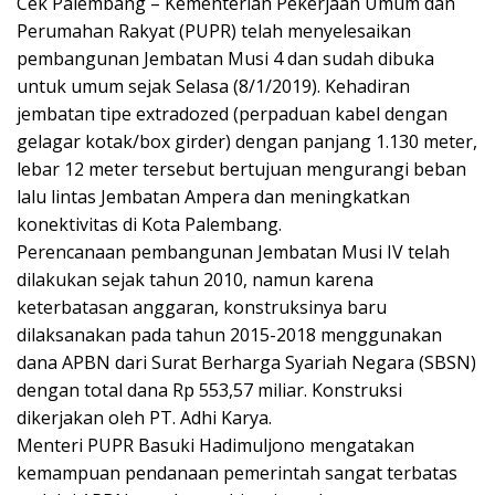
Cek Palembang – Kementerian Pekerjaan Umum dan
e
ss
at
e
ai
itt
p
ar
Perumahan Rakyat (PUPR) telah menyelesaikan
b
e
s
l
er
y
e
pembangunan Jembatan Musi 4 dan sudah dibuka
o
n
A
Li
untuk umum sejak Selasa (8/1/2019). Kehadiran
o
g
p
n
jembatan tipe extradozed (perpaduan kabel dengan
gelagar kotak/box girder) dengan panjang 1.130 meter,
k
er
p
k
lebar 12 meter tersebut bertujuan mengurangi beban
lalu lintas Jembatan Ampera dan meningkatkan
konektivitas di Kota Palembang.
Perencanaan pembangunan Jembatan Musi IV telah
dilakukan sejak tahun 2010, namun karena
keterbatasan anggaran, konstruksinya baru
dilaksanakan pada tahun 2015-2018 menggunakan
dana APBN dari Surat Berharga Syariah Negara (SBSN)
dengan total dana Rp 553,57 miliar. Konstruksi
dikerjakan oleh PT. Adhi Karya.
Menteri PUPR Basuki Hadimuljono mengatakan
kemampuan pendanaan pemerintah sangat terbatas