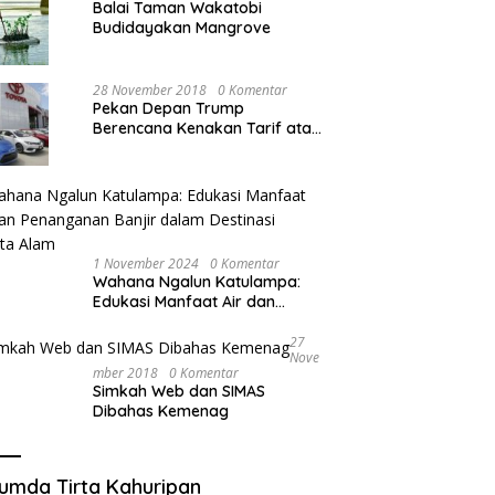
Balai Taman Wakatobi
Budidayakan Mangrove
28 November 2018
0 Komentar
Pekan Depan Trump
Berencana Kenakan Tarif atas
Mobil Impor
1 November 2024
0 Komentar
Wahana Ngalun Katulampa:
Edukasi Manfaat Air dan
Penanganan Banjir dalam
Destinasi Wisata Alam
27
Nove
Mber 2018
0 Komentar
Simkah Web dan SIMAS
Dibahas Kemenag
umda Tirta Kahuripan