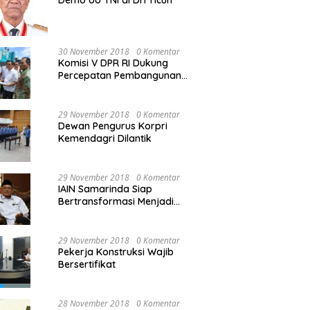
Demo UU TNI di DIY ricuh
30 November 2018
0 Komentar
Komisi V DPR RI Dukung
Percepatan Pembangunan
Kembali Jembatan Kuning di
PALU
29 November 2018
0 Komentar
Dewan Pengurus Korpri
Kemendagri Dilantik
29 November 2018
0 Komentar
IAIN Samarinda Siap
Bertransformasi Menjadi
Universitas
29 November 2018
0 Komentar
Pekerja Konstruksi Wajib
Bersertifikat
28 November 2018
0 Komentar