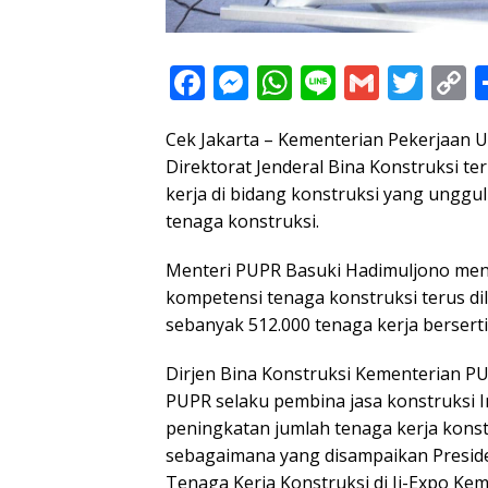
F
M
W
Li
G
T
C
ac
e
h
n
m
w
o
Cek Jakarta – Kementerian Pekerjaan
e
ss
at
e
ai
itt
p
Direktorat Jenderal Bina Konstruksi
b
e
s
l
er
y
kerja di bidang konstruksi yang unggul
o
n
A
L
tenaga konstruksi.
o
g
p
n
Menteri PUPR Basuki Hadimuljono meng
k
er
p
k
kompetensi tenaga konstruksi terus d
sebanyak 512.000 tenaga kerja berserti
Dirjen Bina Konstruksi Kementerian 
PUPR selaku pembina jasa konstruksi 
peningkatan jumlah tenaga kerja konstru
sebagaimana yang disampaikan Preside
Tenaga Kerja Konstruksi di Ji-Expo Ke