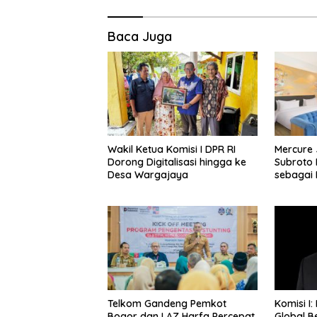
Baca Juga
Wakil Ketua Komisi I DPR RI
Mercure 
Dorong Digitalisasi hingga ke
Subroto 
Desa Wargajaya
sebagai D
Bisnis, S
Kuliner d
Telkom Gandeng Pemkot
Komisi I:
Bogor dan LAZ Harfa Percepat
Global B