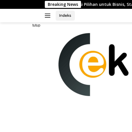
Langsung
ya sebagai Destinasi Pilihan untuk Bisnis, Staycation, Meeting,
Breaking News
ke
konten
Indeks
tutup