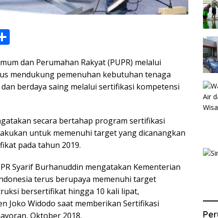
S
h
 Umum dan Perumahan Rakyat (PUPR) melalui
ar
 terus mendukung pemenuhan kebutuhan tenaga
e
 dan berdaya saing melalui sertifikasi kompetensi
i
atakan secara bertahap program sertifikasi
ilakukan untuk memenuhi target yang dicanangkan
fikat pada tahun 2019.
PUPR Syarif Burhanuddin mengatakan Kementerian
Indonesia terus berupaya memenuhi target
ksi bersertifikat hingga 10 kali lipat,
n Joko Widodo saat memberikan Sertifikasi
Per
mayoran, Oktober 2018.