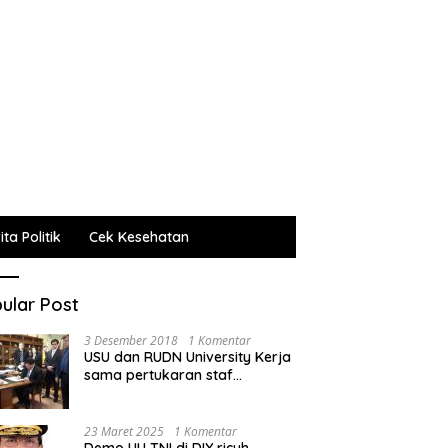
ta Politik
Cek Kesehatan
ular Post
3 Desember 2018
1 Komentar
USU dan RUDN University Kerja
sama pertukaran staf
administrasi, pengajar dan
mahasiswa
23 Maret 2025
1 Komentar