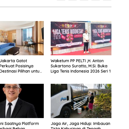
Jakarta Gatot
Waketum PP PELTI ,H. Anton
Perkuat Posisinya
Sukartono Suratto, M.Si. Buka
estinasi Pilihan untuk
Liga Tenis Indonesia 2026 Seri 1
taycation, Meeting, dan
i Jakarta Selatan
 Ini Saatnya Platform
Jaga Air, Jaga Hidup: Imbauan
erbagi Beban
Tirta Kahuripan di Tengah