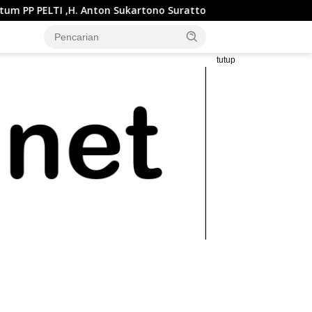
ton Sukartono Suratto, M.Si. Buka Liga Tenis Indonesia 2026 Se
tutup