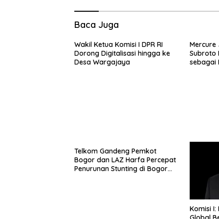
Baca Juga
Wakil Ketua Komisi I DPR RI
Mercure 
Dorong Digitalisasi hingga ke
Subroto 
Desa Wargajaya
sebagai D
Bisnis, S
Kuliner d
Telkom Gandeng Pemkot
Bogor dan LAZ Harfa Percepat
Penurunan Stunting di Bogor
Barat & Tanah Sareal
Komisi I:
Global B