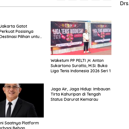
Drs
Jakarta Gatot
Perkuat Posisinya
estinasi Pilihan untuk
taycation, Meeting, dan
i Jakarta Selatan
Waketum PP PELTI ,H. Anton
Sukartono Suratto, M.Si. Buka
Liga Tenis Indonesia 2026 Seri 1
Jaga Air, Jaga Hidup: Imbauan
Tirta Kahuripan di Tengah
Status Darurat Kemarau
 Ini Saatnya Platform
erbagi Beban