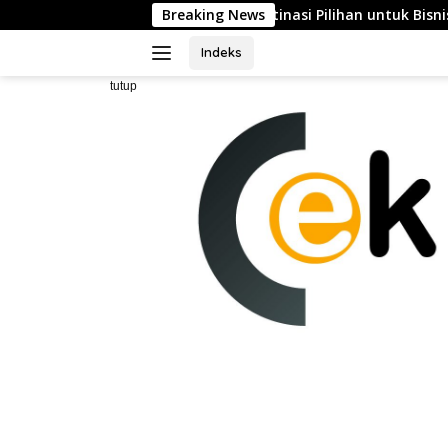
Langsung
uat Posisinya sebagai Destinasi Pilihan untuk Bisnis, Staycatio
Breaking News
ke
konten
Indeks
tutup