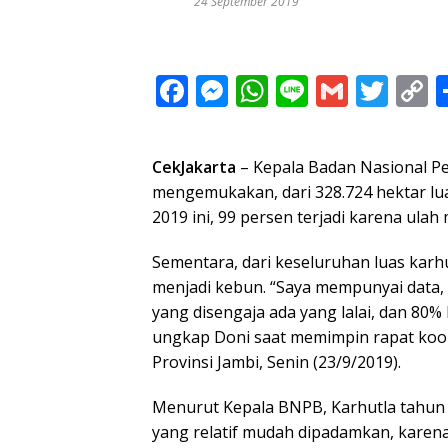
24 September 2019
F
M
W
Li
G
T
C
ac
e
h
n
m
w
o
e
ss
at
e
ai
itt
p
CekJakarta
– Kepala Badan Nasional 
b
e
s
l
er
y
mengemukakan, dari 328.724 hektar lua
o
n
A
L
2019 ini, 99 persen terjadi karena ulah
o
g
p
n
Sementara, dari keseluruhan luas karhu
k
er
p
k
menjadi kebun. “Saya mempunyai data,
yang disengaja ada yang lalai, dan 80%
ungkap Doni saat memimpin rapat koo
Provinsi Jambi, Senin (23/9/2019).
Menurut Kepala BNPB, Karhutla tahun 
yang relatif mudah dipadamkan, karena