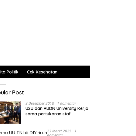
ta Politik
Cek Kesehatan
ular Post
3 Desember 2018
1 Komentar
USU dan RUDN University Kerja
sama pertukaran staf
administrasi, pengajar dan
mahasiswa
23 Maret 2025
1
Komentar