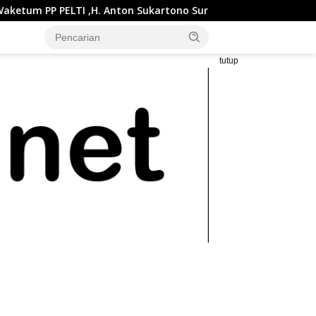
ELTI ,H. Anton Sukartono Suratto, M.Si. Buka Liga Tenis Indone
tutup