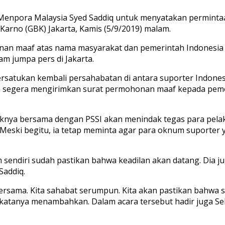
npora Malaysia Syed Saddiq untuk menyatakan permintaan 
 Karno (GBK) Jakarta, Kamis (5/9/2019) malam.
n maaf atas nama masyarakat dan pemerintah Indonesia a
am jumpa pers di Jakarta.
atukan kembali persahabatan di antara suporter Indonesi
 segera mengirimkan surat permohonan maaf kepada pemer
nya bersama dengan PSSI akan menindak tegas para pelak
u. Meski begitu, ia tetap meminta agar para oknum suporte
 sendiri sudah pastikan bahwa keadilan akan datang. Dia j
Saddiq.
bersama. Kita sahabat serumpun. Kita akan pastikan bahwa 
i,” katanya menambahkan. Dalam acara tersebut hadir juga 