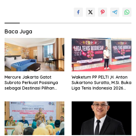
Baca Juga
Mercure Jakarta Gatot
Waketum PP PELTI ,H. Anton
Subroto Perkuat Posisinya
Sukartono Suratto, M.Si. Buka
sebagai Destinasi Pilihan
Liga Tenis Indonesia 2026
untuk Bisnis, Staycation,
Seri 1
Meeting, dan Kuliner di
Jakarta Selatan