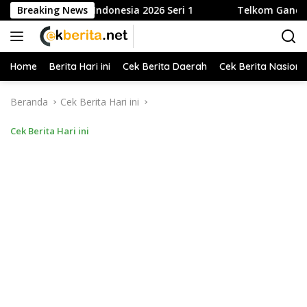
Langsung
Tenis Indonesia 2026 Seri 1
Breaking News
Telkom Gandeng Pemkot Bo
ke
konten
Home
Berita Hari ini
Cek Berita Daerah
Cek Berita Nasiona
Beranda
Cek Berita Hari ini
Cek Berita Hari ini