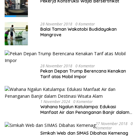
Pekerja Konstruksi Wajib Bersertifikat
28 November 2018
0 Komentar
Balai Taman Wakatobi Budidayakan
Mangrove
28 November 2018
0 Komentar
Pekan Depan Trump Berencana Kenakan
Tarif atas Mobil Impor
1 November 2024
0 Komentar
Wahana Ngalun Katulampa: Edukasi
Manfaat Air dan Penanganan Banjir dalam
Destinasi Wisata Alam
27 November 2018
0
Komentar
Simkah Web dan SIMAS Dibahas Kemenag