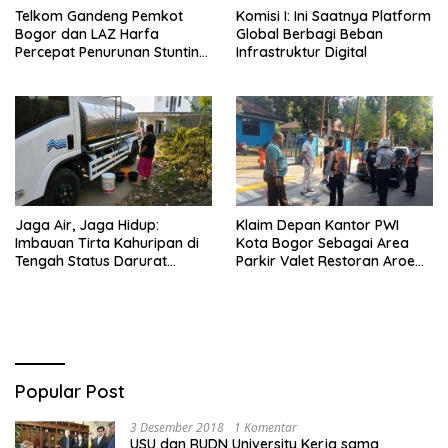
Telkom Gandeng Pemkot
Komisi I: Ini Saatnya Platform
Bogor dan LAZ Harfa
Global Berbagi Beban
Percepat Penurunan Stunting
Infrastruktur Digital
di Bogor Barat & Tanah
Sareal
Jaga Air, Jaga Hidup:
Klaim Depan Kantor PWI
Imbauan Tirta Kahuripan di
Kota Bogor Sebagai Area
Tengah Status Darurat
Parkir Valet Restoran Aroem,
Kemarau
Dishub ‘Ancam’ Pengelola
Popular Post
3 Desember 2018
1 Komentar
USU dan RUDN University Kerja sama