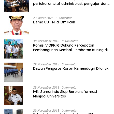
pertukaran staf administrasi, pengajar dan
mahasiswa
23 Maret 2025
1 Komentar
Demo UU TNI di DIY ricuh
30 November 2018
0 Komentar
Komisi V DPR RI Dukung Percepatan
Pembangunan Kembali Jembatan Kuning di
PALU
29 November 2018
0 Komentar
Dewan Pengurus Korpri Kemendagri Dilantik
29 November 2018
0 Komentar
IAIN Samarinda Siap Bertransformasi
Menjadi Universitas
29 November 2018
0 Komentar