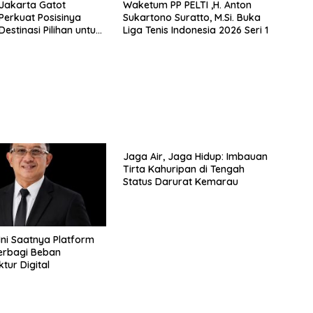
Jakarta Gatot
Waketum PP PELTI ,H. Anton
Perkuat Posisinya
Sukartono Suratto, M.Si. Buka
estinasi Pilihan untuk
Liga Tenis Indonesia 2026 Seri 1
taycation, Meeting, dan
i Jakarta Selatan
Jaga Air, Jaga Hidup: Imbauan
Tirta Kahuripan di Tengah
Status Darurat Kemarau
 Ini Saatnya Platform
erbagi Beban
ktur Digital