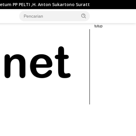
ton Sukartono Suratto, M.Si. Buka Liga Tenis Indonesia 2026 Se
tutup