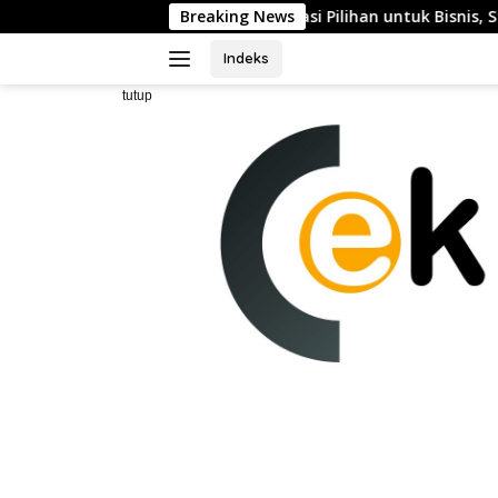
Langsung
ya sebagai Destinasi Pilihan untuk Bisnis, Staycation, Meeting,
Breaking News
ke
konten
Indeks
tutup