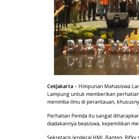
CekJakarta
– Himpunan Mahasiswa La
Lampung untuk memberikan perhatian 
menimba ilmu di perantauan, khususnya
Perhatian Pemda itu sangat diharapka
diadakannya beasiswa, kepemilikan me
Sekretaris Jenderal HML Banten, Rifky