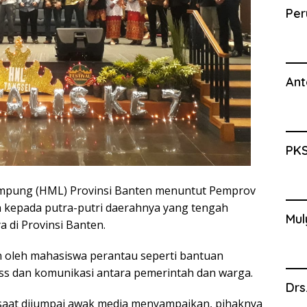
Per
Ant
PKS
mpung (HML) Provinsi Banten menuntut Pemprov
kepada putra-putri daerahnya yang tengah
Mul
 di Provinsi Banten.
n oleh mahasiswa perantau seperti bantuan
ss dan komunikasi antara pemerintah dan warga.
Drs
 saat dijumpai awak media menyampaikan, pihaknya