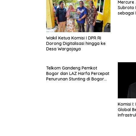
Mercure 
Subroto 
sebagai D
Bisnis, S
Kuliner d
Wakil Ketua Komisi I DPR RI
Dorong Digitalisasi hingga ke
Desa Wargajaya
Telkom Gandeng Pemkot
Bogor dan LAZ Harfa Percepat
Penurunan Stunting di Bogor
Barat & Tanah Sareal
Komisi I:
Global B
Infrastru