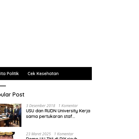
ta Politik
Cek Kesehatan
ular Post
3 Desember 2018
1 Komentar
USU dan RUDN University Kerja
sama pertukaran staf
administrasi, pengajar dan
mahasiswa
23 Maret 2025
1 Komentar