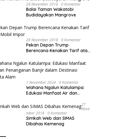
28 November 2018
0 Komentar
Balai Taman Wakatobi
Budidayakan Mangrove
28 November 2018
0 Komentar
Pekan Depan Trump
Berencana Kenakan Tarif atas
Mobil Impor
1 November 2024
0 Komentar
Wahana Ngalun Katulampa:
Edukasi Manfaat Air dan
Penanganan Banjir dalam
Destinasi Wisata Alam
27
Nove
Mber 2018
0 Komentar
Simkah Web dan SIMAS
Dibahas Kemenag