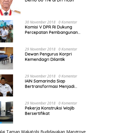
Demo UU TNI di DIY ricuh
30 November 2018
0 Komentar
Komisi V DPR RI Dukung
Percepatan Pembangunan
Kembali Jembatan Kuning di
PALU
29 November 2018
0 Komentar
Dewan Pengurus Korpri
Kemendagri Dilantik
29 November 2018
0 Komentar
IAIN Samarinda Siap
Bertransformasi Menjadi
Universitas
29 November 2018
0 Komentar
Pekerja Konstruksi Wajib
Bersertifikat