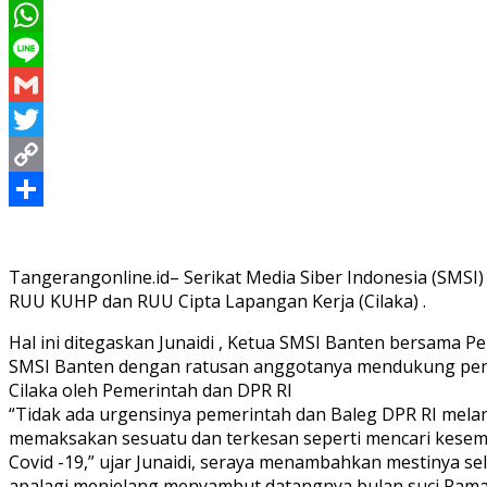
Messenger
WhatsApp
Line
Gmail
Twitter
Copy
Link
Share
Tangerangonline.id– Serikat Media Siber Indonesia (SM
RUU KUHP dan RUU Cipta Lapangan Kerja (Cilaka) .
Hal ini ditegaskan Junaidi , Ketua SMSI Banten bersama Pe
SMSI Banten dengan ratusan anggotanya mendukung pe
Cilaka oleh Pemerintah dan DPR RI
“Tidak ada urgensinya pemerintah dan Baleg DPR RI melan
memaksakan sesuatu dan terkesan seperti mencari kesem
Covid -19,” ujar Junaidi, seraya menambahkan mestinya 
apalagi menjelang menyambut datangnya bulan suci Rama