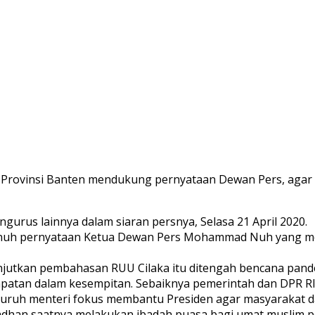
SI) Provinsi Banten mendukung pernyataan Dewan Pers, a
ngurus lainnya dalam siaran persnya, Selasa 21 April 2020.
nuh pernyataan Ketua Dewan Pers Mohammad Nuh yang m
jutkan pembahasan RUU Cilaka itu ditengah bencana pandem
patan dalam kesempitan. Sebaiknya pemerintah dan DPR R
seluruh menteri fokus membantu Presiden agar masyarakat
dhan saatnya melakukan ibadah puasa bagi umat muslim p