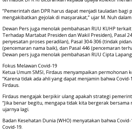
“Pemerintah dan DPR harus dapat menjadi tauladan bagi 
mengakibatkan gejolak di masyarakat,” ujar M. Nuh dalam r
Dewan Pers juga menolak pembahasan RUU KUHP terkait d
Terhadap Martabat Presiden dan Wakil Presiden), Pasal 2
penyesatan proses peradilan), Pasal 304-306 (tindak pi
(pencemaran nama baik), dan Pasal 446 (pencemaran terha
Dewan pers juga menolak pembahasan RUU Cipta Lapangan
Fokus Melawan Covid-19
Ketua Umum SMSI, Firdaus menyampaikan permohonan kep
“Karena tidak ada ahli yang dapat menjamin bahwa Covid
Firdaus.
Firdaus mengajak berpikir ulang apakah strategi pemerin
“Jika benar begitu, mengapa tidak kita bergerak bersam
ujarnya lagi.
Badan Kesehatan Dunia (WHO) menyatakan bahwa Covid-19
Covid-19.