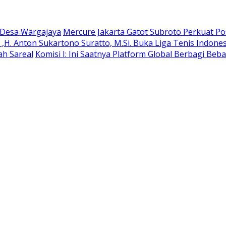
e Desa Wargajaya
Mercure Jakarta Gatot Subroto Perkuat Posi
H. Anton Sukartono Suratto, M.Si. Buka Liga Tenis Indonesi
ah Sareal
Komisi I: Ini Saatnya Platform Global Berbagi Beba