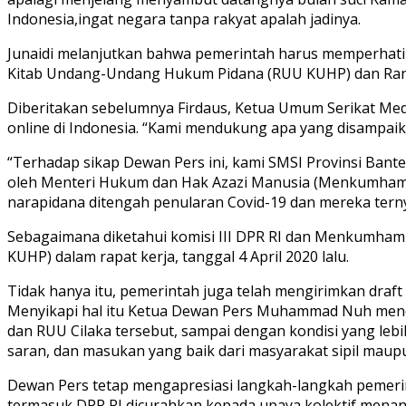
Indonesia,ingat negara tanpa rakyat apalah jadinya.
Junaidi melanjutkan bahwa pemerintah harus memperhat
Kitab Undang-Undang Hukum Pidana (RUU KUHP) dan Ranca
Diberitakan sebelumnya Firdaus, Ketua Umum Serikat Med
online di Indonesia. “Kami mendukung apa yang disampa
“Terhadap sikap Dewan Pers ini, kami SMSI Provinsi Ban
oleh Menteri Hukum dan Hak Azazi Manusia (Menkumham )
narapidana ditengah penularan Covid-19 dan mereka terny
Sebagaimana diketahui komisi III DPR RI dan Menkumh
KUHP) dalam rapat kerja, tanggal 4 April 2020 lalu.
Tidak hanya itu, pemerintah juga telah mengirimkan draf
Menyikapi hal itu Ketua Dewan Pers Muhammad Nuh me
dan RUU Cilaka tersebut, sampai dengan kondisi yang lebi
saran, dan masukan yang baik dari masyarakat sipil maup
Dewan Pers tetap mengapresiasi langkah-langkah pemeri
termasuk DPR RI dicurahkan kepada upaya kolektif mena