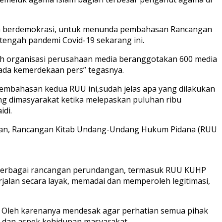
lam berdemokrasi, untuk menunda pembahasan Rancangan
engah pandemi Covid-19 sekarang ini.
leh organisasi perusahaan media beranggotakan 600 media
ada kemerdekaan pers” tegasnya.
embahasan kedua RUU ini,sudah jelas apa yang dilakukan
g dimasyarakat ketika melepaskan puluhan ribu
idi.
san, Rancangan Kitab Undang-Undang Hukum Pidana (RUU
berbagai rancangan perundangan, termasuk RUU KUHP
rjalan secara layak, memadai dan memperoleh legitimasi,
. Oleh karenanya mendesak agar perhatian semua pihak
 dan aspek kehidupan masyarakat.