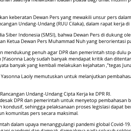
ikan keberatan Dewan Pers yang mewakili unsur pers da
ngan Undang-Undang (RUU Cilaka), dalam rapat kerja di t
ia Siber Indonesia (SMSI), bahwa Dewan Pers di dukung o
ikan Ketua Dewan Pers Muhammad Nuh yang berorientasi p
ten mendukung penuh agar DPR dan pemerintah stop dulu p
Yasonna Laoly sudah banyak mendapat kritik dan ditentan
ata banyak yang kembali melakukan kejahatan ,”tegas Juna
am Yasonna Laoly memutuskan untuk melanjutkan pembaha
t Rancangan Undang-Undang Cipta Kerja ke DPR RI.
ndesak DPR dan pemerintah untuk menyetop pembahasan 
h kondusif, sehingga pelaksanaan proses legislasi dapat be
un komunitas pers secara maksimal.
ntah dalam upaya menanggulangi pandemi global Covid-19
ngani pandemi dan dampak-dampaknya pada seluruh sektor