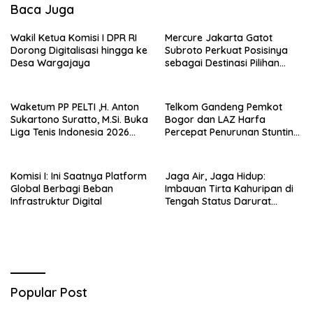
Baca Juga
Wakil Ketua Komisi I DPR RI
Mercure Jakarta Gatot
Dorong Digitalisasi hingga ke
Subroto Perkuat Posisinya
Desa Wargajaya
sebagai Destinasi Pilihan
untuk Bisnis, Staycation,
Meeting, dan Kuliner di
Jakarta Selatan
Waketum PP PELTI ,H. Anton
Telkom Gandeng Pemkot
Sukartono Suratto, M.Si. Buka
Bogor dan LAZ Harfa
Liga Tenis Indonesia 2026
Percepat Penurunan Stunting
Seri 1
di Bogor Barat & Tanah
Sareal
Komisi I: Ini Saatnya Platform
Jaga Air, Jaga Hidup:
Global Berbagi Beban
Imbauan Tirta Kahuripan di
Infrastruktur Digital
Tengah Status Darurat
Kemarau
Popular Post