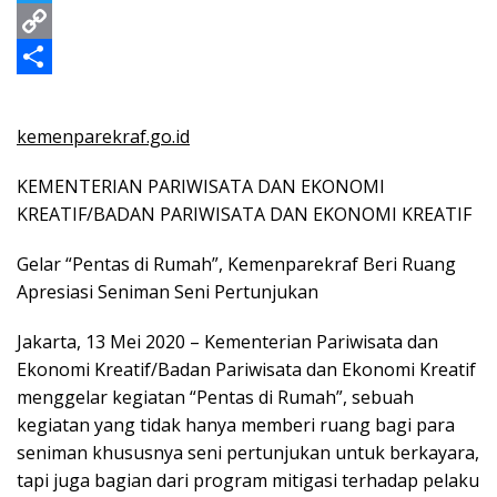
o
e
t
n
m
T
o
n
s
e
a
w
C
k
g
A
i
i
o
S
e
p
l
t
p
h
kemenparekraf.go.id
r
p
t
y
a
KEMENTERIAN PARIWISATA DAN EKONOMI
e
L
r
KREATIF/BADAN PARIWISATA DAN EKONOMI KREATIF
r
i
e
Gelar “Pentas di Rumah”, Kemenparekraf Beri Ruang
n
Apresiasi Seniman Seni Pertunjukan
k
Jakarta, 13 Mei 2020 – Kementerian Pariwisata dan
Ekonomi Kreatif/Badan Pariwisata dan Ekonomi Kreatif
menggelar kegiatan “Pentas di Rumah”, sebuah
kegiatan yang tidak hanya memberi ruang bagi para
seniman khususnya seni pertunjukan untuk berkayara,
tapi juga bagian dari program mitigasi terhadap pelaku