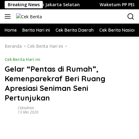
Langsung
dan Kuliner di Jakarta Selatan
Breaking News
Waketum PP PELTI ,H. An
ke
konten
Home
Berita Hari ini
Cek Berita Daerah
Cek Berita Nasiona
Beranda
Cek Berita Hari ini
Cek Berita Hari ini
Gelar “Pentas di Rumah”,
Kemenparekraf Beri Ruang
Apresiasi Seniman Seni
Pertunjukan
Cekadmin
13 Mei 2020