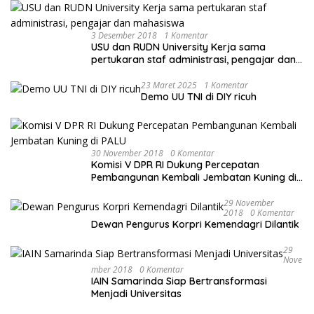
3 Desember 2018
1 Komentar
USU dan RUDN University Kerja sama
pertukaran staf administrasi, pengajar dan
mahasiswa
23 Maret 2025
1 Komentar
Demo UU TNI di DIY ricuh
30 November 2018
0 Komentar
Komisi V DPR RI Dukung Percepatan
Pembangunan Kembali Jembatan Kuning di
PALU
29 November
2018
0 Komentar
Dewan Pengurus Korpri Kemendagri Dilantik
29
Nove
Mber 2018
0 Komentar
IAIN Samarinda Siap Bertransformasi
Menjadi Universitas