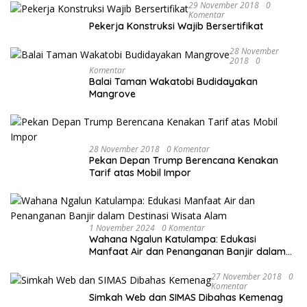
29 November 2018
0
Komentar
Pekerja Konstruksi Wajib Bersertifikat
28 November
2018
0
Komentar
Balai Taman Wakatobi Budidayakan
Mangrove
28 November 2018
0 Komentar
Pekan Depan Trump Berencana Kenakan
Tarif atas Mobil Impor
1 November 2024
0 Komentar
Wahana Ngalun Katulampa: Edukasi
Manfaat Air dan Penanganan Banjir dalam
Destinasi Wisata Alam
27 November 2018
0
Komentar
Simkah Web dan SIMAS Dibahas Kemenag