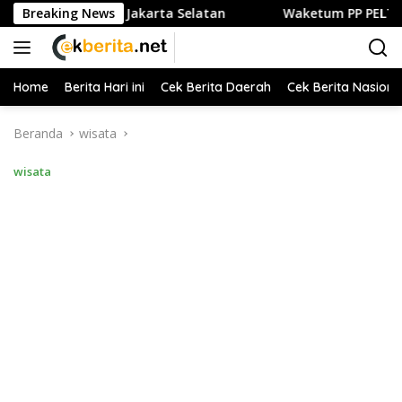
Langsung
 Kuliner di Jakarta Selatan
Breaking News
Waketum PP PELTI ,H. Anton 
ke
konten
Home
Berita Hari ini
Cek Berita Daerah
Cek Berita Nasiona
Beranda
wisata
wisata