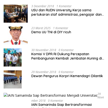
3 Desember 2018
1 Komentar
USU dan RUDN University Kerja sama
pertukaran staf administrasi, pengajar dan
mahasiswa
23 Maret 2025
1 Komentar
Demo UU TNI di DIY ricuh
30 November 2018
0 Komentar
Komisi V DPR RI Dukung Percepatan
Pembangunan Kembali Jembatan Kuning di
PALU
29 November 2018
0 Komentar
Dewan Pengurus Korpri Kemendagri Dilantik
29
Nove
Mber 2018
0 Komentar
IAIN Samarinda Siap Bertransformasi