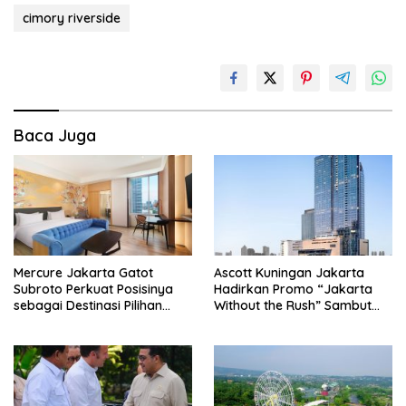
cimory riverside
Baca Juga
Mercure Jakarta Gatot
Ascott Kuningan Jakarta
Subroto Perkuat Posisinya
Hadirkan Promo “Jakarta
sebagai Destinasi Pilihan
Without the Rush” Sambut
untuk Bisnis, Staycation,
Lebaran
Meeting, dan Kuliner di
Jakarta Selatan