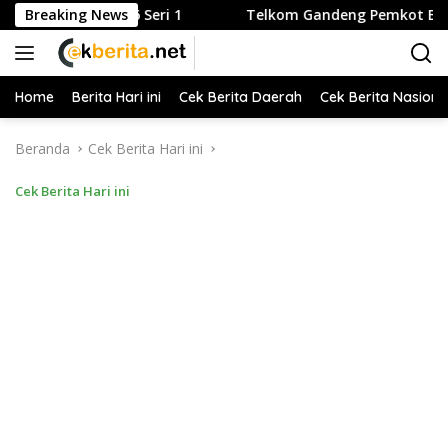
Langsung
eri 1
Breaking News
Telkom Gandeng Pemkot Bogor dan LAZ Harfa Perc
ke
konten
Home
Berita Hari ini
Cek Berita Daerah
Cek Berita Nasiona
Beranda
Cek Berita Hari ini
Cek Berita Hari ini