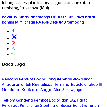
lubang, akses jalan ini juga di gunakan angkutan
tambang, “tukasnya.
(Mul)
covid-19
Dinas Binamarga
DPRD
ESDM
Jawa barat
komisi IV
M Ichsan
RA RKPD
RPJMD
tambang
Baca Juga
Rencana Pemkot Bogor yang Kembali Alokasikan
Anggaran untuk Revitalisasi Terminal Bubulak Tahap III
Mendapat Kritik dari Angga Alan Surawijaya
Telkom Gandeng Pemkot Bogor dan LAZ Harfa
Percepat Penurunan Stunting di Bogor Barat & Tanah