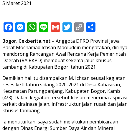
5 Maret 2021
Facebook
Messenger
WhatsApp
Line
Gmail
Twitter
Copy
Share
Link
Bogor, Cekberita.net –
Anggota DPRD Provinsi Jawa
Barat Mochamad Ichsan Maoluddin mengatakan, dirinya
mendorong Rancangan Awal Rencana Kerja Pemerintah
Daerah (RA RKPD) membuat sekema jalur khusus
tambang di Kabupaten Bogor, tahun 2021.
Demikian hal itu disampaikan M. Ichsan seusai kegiatan
reses ke ll tahun sidang 2020-2021 di Desa Kabasiran,
Kecamatan Parungpanjang, Kabupaten Bogor, Kamis
(4/3). Dalam kegiatan tersebut Ichsan menerima aspirasi
terkait drainase jalan, infrastruktur jalan rusak dan jalan
khusus tambang.
Ia menuturkan, saya sudah melakukan pembicaraan
dengan Dinas Energi Sumber Daya Air dan Mineral