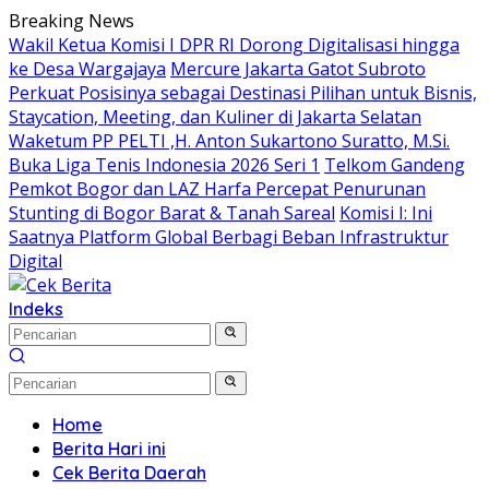
Langsung
Breaking News
ke
Wakil Ketua Komisi I DPR RI Dorong Digitalisasi hingga
konten
ke Desa Wargajaya
Mercure Jakarta Gatot Subroto
Perkuat Posisinya sebagai Destinasi Pilihan untuk Bisnis,
Staycation, Meeting, dan Kuliner di Jakarta Selatan
Waketum PP PELTI ,H. Anton Sukartono Suratto, M.Si.
Buka Liga Tenis Indonesia 2026 Seri 1
Telkom Gandeng
Pemkot Bogor dan LAZ Harfa Percepat Penurunan
Stunting di Bogor Barat & Tanah Sareal
Komisi I: Ini
Saatnya Platform Global Berbagi Beban Infrastruktur
Digital
Indeks
Home
Berita Hari ini
Cek Berita Daerah