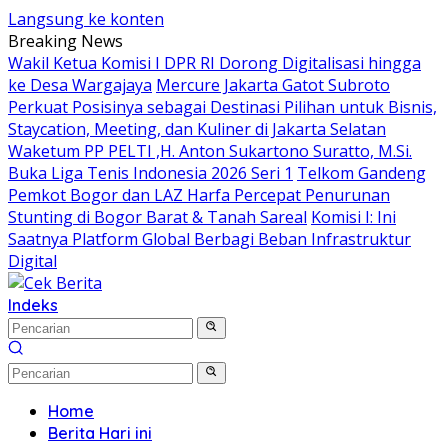
Langsung ke konten
Breaking News
Wakil Ketua Komisi I DPR RI Dorong Digitalisasi hingga
ke Desa Wargajaya
Mercure Jakarta Gatot Subroto
Perkuat Posisinya sebagai Destinasi Pilihan untuk Bisnis,
Staycation, Meeting, dan Kuliner di Jakarta Selatan
Waketum PP PELTI ,H. Anton Sukartono Suratto, M.Si.
Buka Liga Tenis Indonesia 2026 Seri 1
Telkom Gandeng
Pemkot Bogor dan LAZ Harfa Percepat Penurunan
Stunting di Bogor Barat & Tanah Sareal
Komisi I: Ini
Saatnya Platform Global Berbagi Beban Infrastruktur
Digital
Indeks
Home
Berita Hari ini