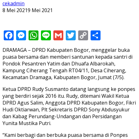
cekadmin
8 Mei 2021
9 Mei 2021
Facebook
Messenger
WhatsApp
Line
Gmail
Twitter
Copy
Share
Link
DRAMAGA – DPRD Kabupaten Bogor, menggelar buka
puasa bersama dan memberi santunan kepada santri di
Pondok Pesantren Yatim dan Dhuafa Albarokah,
Kampung Ciherang Tengah RT04/11, Desa Ciherang,
Kecamatan Dramaga, Kabupaten Bogor, Jumat (7/5).
Ketua DPRD Rudy Susmanto datang langsung ke ponpes
yang berdiri sejak 2016 itu. Rudy, ditemani Wakil Ketua
DPRD Agus Salim, Anggota DPRD Kabupaten Bogor, Fikri
Hudi Oktiarwan, Plt Sekretaris DPRD Sony Abdusyukur
dan Kabag Perundang-Undangan dan Persidangan
Yunita Mustika Putri.
“Kami berbagi dan berbuka puasa bersama di Ponpes