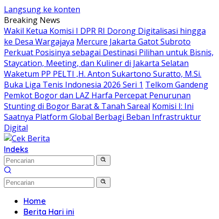
Langsung ke konten
Breaking News
Wakil Ketua Komisi I DPR RI Dorong Digitalisasi hingga
ke Desa Wargajaya
Mercure Jakarta Gatot Subroto
Perkuat Posisinya sebagai Destinasi Pilihan untuk Bisnis,
Staycation, Meeting, dan Kuliner di Jakarta Selatan
Waketum PP PELTI ,H. Anton Sukartono Suratto, M.Si.
Buka Liga Tenis Indonesia 2026 Seri 1
Telkom Gandeng
Pemkot Bogor dan LAZ Harfa Percepat Penurunan
Stunting di Bogor Barat & Tanah Sareal
Komisi I: Ini
Saatnya Platform Global Berbagi Beban Infrastruktur
Digital
Indeks
Home
Berita Hari ini