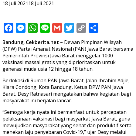
18 Juli 2021
18 Juli 2021
Facebook
Messenger
WhatsApp
Line
Gmail
Twitter
Copy
Share
Link
Bandung, Cekberita.net –
Dewan Pimpinan Wilayah
(DPW) Partai Amanat Nasional (PAN) Jawa Barat bersama
Pemerintah Provinsi Jawa Barat menggelar 1000
vaksinasi massal gratis yang diprioritaskan untuk
generasi muda usia 12 hingga 18 tahun.
Berlokasi di Rumah PAN Jawa Barat, Jalan Ibrahim Adjie,
Kiara Condong, Kota Bandung, Ketua DPW PAN Jawa
Barat, Desy Ratnasari mengatakan bahwa kegiatan bagi
masyarakat ini berjalan lancar.
“Semoga kerja nyata ini bermanfaat untuk percepatan
pelaksanaan vaksinasi bagi masyarkat Jawa Barat, guna
mewujudkan masyarakat yang sehat dan produktif serta
menekan laju penyebaran Covid-19,” ujar Desy melalui