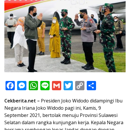
F
M
W
Li
G
T
C
S
ac
e
h
n
m
w
o
h
Cekberita.net –
Presiden Joko Widodo didampingi Ibu
e
ss
at
e
ai
itt
p
ar
Negara Iriana Joko Widodo pagi ini, Kamis, 9
b
e
s
l
er
y
e
September 2021, bertolak menuju Provinsi Sulawesi
o
n
A
Li
Selatan dalam rangka kunjungan kerja. Kepala Negara
bersama rombongan lepas landas dengan dengan