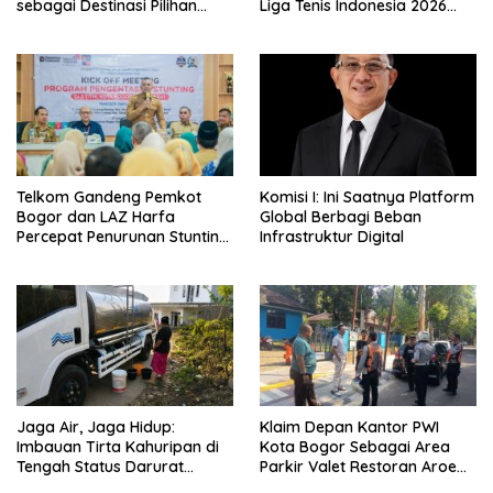
sebagai Destinasi Pilihan
Liga Tenis Indonesia 2026
untuk Bisnis, Staycation,
Seri 1
Meeting, dan Kuliner di
Jakarta Selatan
Telkom Gandeng Pemkot
Komisi I: Ini Saatnya Platform
Bogor dan LAZ Harfa
Global Berbagi Beban
Percepat Penurunan Stunting
Infrastruktur Digital
di Bogor Barat & Tanah
Sareal
Jaga Air, Jaga Hidup:
Klaim Depan Kantor PWI
Imbauan Tirta Kahuripan di
Kota Bogor Sebagai Area
Tengah Status Darurat
Parkir Valet Restoran Aroem,
Kemarau
Dishub ‘Ancam’ Pengelola