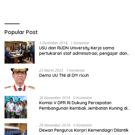
Popular Post
3 Desember 2018
1 Komentar
USU dan RUDN University Kerja sama
pertukaran staf administrasi, pengajar dan
mahasiswa
23 Maret 2025
1 Komentar
Demo UU TNI di DIY ricuh
30 November 2018
0 Komentar
Komisi V DPR RI Dukung Percepatan
Pembangunan Kembali Jembatan Kuning di
PALU
29 November 2018
0 Komentar
Dewan Pengurus Korpri Kemendagri Dilantik