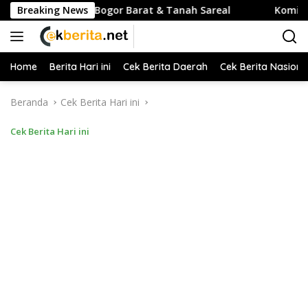
Langsung
tunting di Bogor Barat & Tanah Sareal
Breaking News
Komisi I: Ini 
ke
konten
Home
Berita Hari ini
Cek Berita Daerah
Cek Berita Nasiona
Beranda
Cek Berita Hari ini
Cek Berita Hari ini