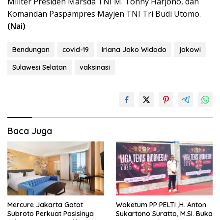
Militer Presiden Marsda TNI M. Tonny Harjono, dan
Komandan Paspampres Mayjen TNI Tri Budi Utomo.
(Nai)
Bendungan
covid-19
Iriana Joko Widodo
jokowi
Sulawesi Selatan
vaksinasi
Baca Juga
Mercure Jakarta Gatot
Waketum PP PELTI ,H. Anton
Subroto Perkuat Posisinya
Sukartono Suratto, M.Si. Buka