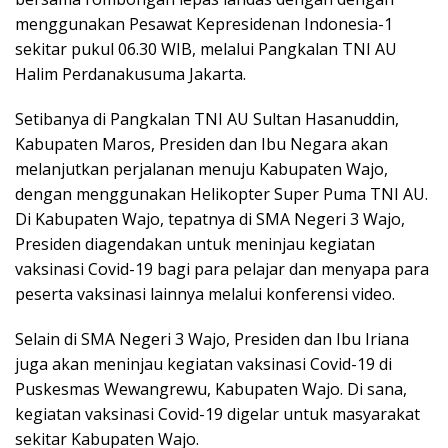
o
g
p
n
menggunakan Pesawat Kepresidenan Indonesia-1
k
er
p
k
sekitar pukul 06.30 WIB, melalui Pangkalan TNI AU
Halim Perdanakusuma Jakarta.
Setibanya di Pangkalan TNI AU Sultan Hasanuddin,
Kabupaten Maros, Presiden dan Ibu Negara akan
melanjutkan perjalanan menuju Kabupaten Wajo,
dengan menggunakan Helikopter Super Puma TNI AU.
Di Kabupaten Wajo, tepatnya di SMA Negeri 3 Wajo,
Presiden diagendakan untuk meninjau kegiatan
vaksinasi Covid-19 bagi para pelajar dan menyapa para
peserta vaksinasi lainnya melalui konferensi video.
Selain di SMA Negeri 3 Wajo, Presiden dan Ibu Iriana
juga akan meninjau kegiatan vaksinasi Covid-19 di
Puskesmas Wewangrewu, Kabupaten Wajo. Di sana,
kegiatan vaksinasi Covid-19 digelar untuk masyarakat
sekitar Kabupaten Wajo.