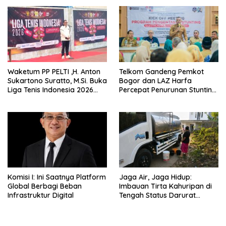
Meeting, dan Kuliner di
Jakarta Selatan
Waketum PP PELTI ,H. Anton
Telkom Gandeng Pemkot
Sukartono Suratto, M.Si. Buka
Bogor dan LAZ Harfa
Liga Tenis Indonesia 2026
Percepat Penurunan Stunting
Seri 1
di Bogor Barat & Tanah
Sareal
Komisi I: Ini Saatnya Platform
Jaga Air, Jaga Hidup:
Global Berbagi Beban
Imbauan Tirta Kahuripan di
Infrastruktur Digital
Tengah Status Darurat
Kemarau