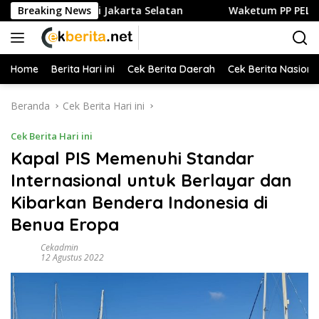
Langsung
dan Kuliner di Jakarta Selatan
Breaking News
Waketum PP PELTI ,H. Ant
ke
konten
Home
Berita Hari ini
Cek Berita Daerah
Cek Berita Nasiona
Beranda
Cek Berita Hari ini
Cek Berita Hari ini
Kapal PIS Memenuhi Standar
Internasional untuk Berlayar dan
Kibarkan Bendera Indonesia di
Benua Eropa
Cekadmin
12 Agustus 2022