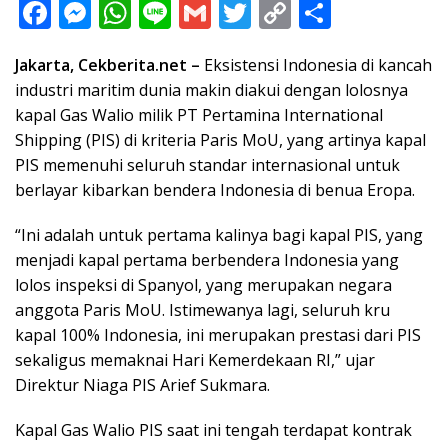
F
M
W
Li
G
T
C
S
ac
e
h
n
m
w
o
h
Jakarta, Cekberita.net –
Eksistensi Indonesia di kancah
e
ss
at
e
ai
itt
p
ar
industri maritim dunia makin diakui dengan lolosnya
b
e
s
l
er
y
e
kapal Gas Walio milik PT Pertamina International
o
n
A
Li
Shipping (PIS) di kriteria Paris MoU, yang artinya kapal
o
g
p
n
PIS memenuhi seluruh standar internasional untuk
berlayar kibarkan bendera Indonesia di benua Eropa.
k
er
p
k
“Ini adalah untuk pertama kalinya bagi kapal PIS, yang
menjadi kapal pertama berbendera Indonesia yang
lolos inspeksi di Spanyol, yang merupakan negara
anggota Paris MoU. Istimewanya lagi, seluruh kru
kapal 100% Indonesia, ini merupakan prestasi dari PIS
sekaligus memaknai Hari Kemerdekaan RI,” ujar
Direktur Niaga PIS Arief Sukmara.
Kapal Gas Walio PIS saat ini tengah terdapat kontrak