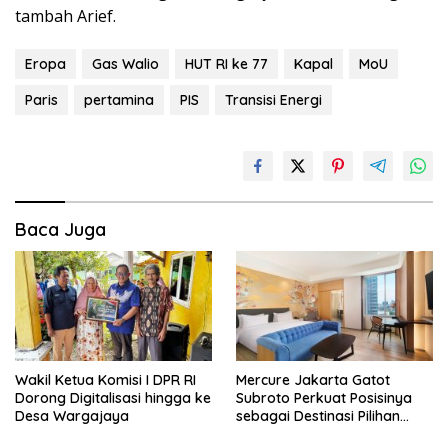
tambah Arief.
Eropa
Gas Walio
HUT RI ke 77
Kapal
MoU
Paris
pertamina
PIS
Transisi Energi
Baca Juga
Wakil Ketua Komisi I DPR RI
Mercure Jakarta Gatot
Dorong Digitalisasi hingga ke
Subroto Perkuat Posisinya
Desa Wargajaya
sebagai Destinasi Pilihan
untuk Bisnis, Staycation,