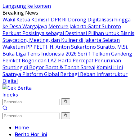
Langsung ke konten
Breaking News
Wakil Ketua Komisi I DPR RI Dorong Digitalisasi hingga
ke Desa Wargajaya
Mercure Jakarta Gatot Subroto
Perkuat Posisinya sebagai Destinasi Pilihan untuk Bisnis,
Staycation, Meeting, dan Kuliner di Jakarta Selatan
Waketum PP PELTI ,H. Anton Sukartono Suratto, M.Si.
Buka Liga Tenis Indonesia 2026 Seri 1
Telkom Gandeng
Pemkot Bogor dan LAZ Harfa Percepat Penurunan
Stunting di Bogor Barat & Tanah Sareal
Komisi I: Ini
Saatnya Platform Global Berbagi Beban Infrastruktur
Digital
Indeks
Home
Berita Hari ini