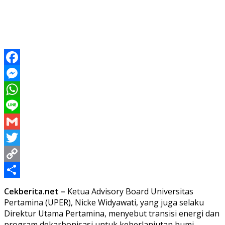
Facebook
Messenger
WhatsApp
Line
Gmail
Twitter
Copy
Link
Share
Cekberita.net –
Ketua Advisory Board Universitas
Pertamina (UPER), Nicke Widyawati, yang juga selaku
Direktur Utama Pertamina, menyebut transisi energi dan
program dekarbonisasi untuk keberlanjutan bumi