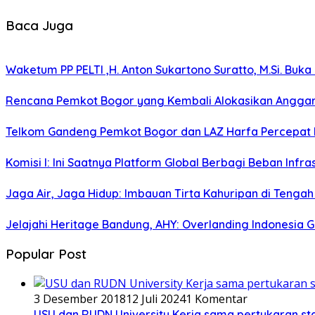
Baca Juga
Waketum PP PELTI ,H. Anton Sukartono Suratto, M.Si. Buka 
Rencana Pemkot Bogor yang Kembali Alokasikan Anggaran 
Telkom Gandeng Pemkot Bogor dan LAZ Harfa Percepat P
Komisi I: Ini Saatnya Platform Global Berbagi Beban Infras
Jaga Air, Jaga Hidup: Imbauan Tirta Kahuripan di Tenga
Jelajahi Heritage Bandung, AHY: Overlanding Indonesia
Popular Post
3 Desember 2018
12 Juli 2024
1 Komentar
USU dan RUDN University Kerja sama pertukaran st