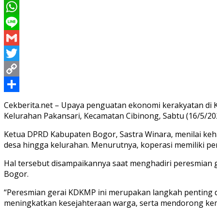
Messenger
WhatsApp
Line
Gmail
Twitter
Copy
Link
Share
Cekberita.net – Upaya penguatan ekonomi kerakyatan di 
Kelurahan Pakansari, Kecamatan Cibinong, Sabtu (16/5/20
Ketua DPRD Kabupaten Bogor, Sastra Winara, menilai ke
desa hingga kelurahan. Menurutnya, koperasi memiliki 
Hal tersebut disampaikannya saat menghadiri peresmian 
Bogor.
“Peresmian gerai KDKMP ini merupakan langkah penting
meningkatkan kesejahteraan warga, serta mendorong kema