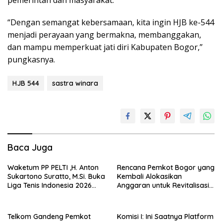
pemerintah dan masyarakat.
“Dengan semangat kebersamaan, kita ingin HJB ke-544
menjadi perayaan yang bermakna, membanggakan,
dan mampu memperkuat jati diri Kabupaten Bogor,”
pungkasnya.
HJB 544
sastra winara
Baca Juga
Waketum PP PELTI ,H. Anton
Rencana Pemkot Bogor yang
Sukartono Suratto, M.Si. Buka
Kembali Alokasikan
Liga Tenis Indonesia 2026
Anggaran untuk Revitalisasi
Seri 1
Terminal Bubulak Tahap III
Mendapat Kritik dari Angga
Alan Surawijaya
Telkom Gandeng Pemkot
Komisi I: Ini Saatnya Platform