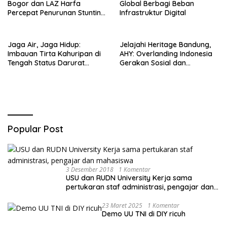
Bogor dan LAZ Harfa
Global Berbagi Beban
Percepat Penurunan Stunting
Infrastruktur Digital
di Bogor Barat & Tanah
Sareal
Jaga Air, Jaga Hidup:
Jelajahi Heritage Bandung,
Imbauan Tirta Kahuripan di
AHY: Overlanding Indonesia
Tengah Status Darurat
Gerakan Sosial dan
Kemarau
Kebangsaan
Popular Post
3 Desember 2018
1 Komentar
USU dan RUDN University Kerja sama
pertukaran staf administrasi, pengajar dan
mahasiswa
23 Maret 2025
1 Komentar
Demo UU TNI di DIY ricuh