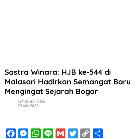
Sastra Winara: HJB ke-544 di
Malasari Hadirkan Semangat Baru
Mengingat Sejarah Bogor
Cek Berita Ratna
24 Mei 2026
F
M
W
Li
G
T
C
S