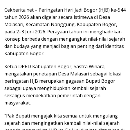
ac
e
h
n
m
w
o
h
Cekberita.net – Peringatan Hari Jadi Bogor (HJB) ke-544
e
ss
at
e
ai
itt
p
ar
tahun 2026 akan digelar secara istimewa di Desa
b
e
s
l
er
y
e
Malasari, Kecamatan Nanggung, Kabupaten Bogor,
o
n
A
Li
pada 2–3 Juni 2026. Perayaan tahun ini menghadirkan
o
g
p
n
konsep berbeda dengan mengangkat nilai-nilai sejarah
dan budaya yang menjadi bagian penting dari identitas
k
er
p
k
Kabupaten Bogor.
Ketua DPRD Kabupaten Bogor, Sastra Winara,
mengatakan penetapan Desa Malasari sebagai lokasi
peringatan HJB merupakan gagasan Bupati Bogor
sebagai upaya menghidupkan kembali sejarah
sekaligus mendekatkan pemerintah dengan
masyarakat.
“Pak Bupati mengajak kita semua untuk mengulang
sejarah dan mengingatkan kembali nilai-nilai sejarah