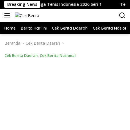
Langsung
, M.Si. Buka Liga Tenis Indonesia 2026 Seri 1
Breaking News
Telkom G
ke
konten
Home
Berita Hari ini
Cek Berita Daerah
Cek Berita Nasiona
Beranda
Cek Berita Daerah
Cek Berita Daerah
,
Cek Berita Nasional