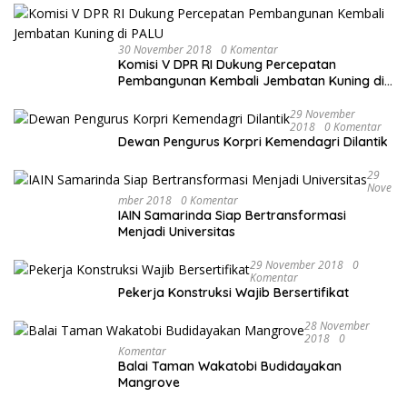
30 November 2018
0 Komentar
Komisi V DPR RI Dukung Percepatan
Pembangunan Kembali Jembatan Kuning di
PALU
29 November
2018
0 Komentar
Dewan Pengurus Korpri Kemendagri Dilantik
29
Nove
Mber 2018
0 Komentar
IAIN Samarinda Siap Bertransformasi
Menjadi Universitas
29 November 2018
0
Komentar
Pekerja Konstruksi Wajib Bersertifikat
28 November
2018
0
Komentar
Balai Taman Wakatobi Budidayakan
Mangrove