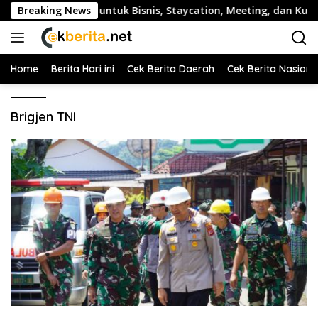
Langsung
 untuk Bisnis, Staycation, Meeting, dan Kuliner di Jakarta Sela
Breaking News
ke
konten
Home
Berita Hari ini
Cek Berita Daerah
Cek Berita Nasiona
Brigjen TNI