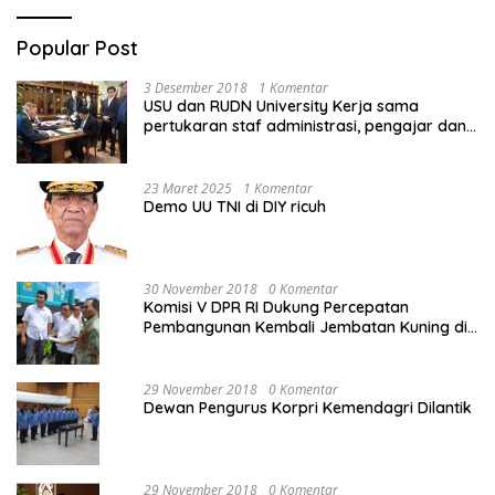
Popular Post
3 Desember 2018
1 Komentar
USU dan RUDN University Kerja sama
pertukaran staf administrasi, pengajar dan
mahasiswa
23 Maret 2025
1 Komentar
Demo UU TNI di DIY ricuh
30 November 2018
0 Komentar
Komisi V DPR RI Dukung Percepatan
Pembangunan Kembali Jembatan Kuning di
PALU
29 November 2018
0 Komentar
Dewan Pengurus Korpri Kemendagri Dilantik
29 November 2018
0 Komentar