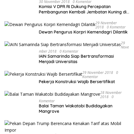
30 November 2018
0 Komentar
Komisi V DPR RI Dukung Percepatan
Pembangunan Kembali Jembatan Kuning di
PALU
29 November
2018
0 Komentar
Dewan Pengurus Korpri Kemendagri Dilantik
29
Nove
Mber 2018
0 Komentar
IAIN Samarinda Siap Bertransformasi
Menjadi Universitas
29 November 2018
0
Komentar
Pekerja Konstruksi Wajib Bersertifikat
28 November
2018
0
Komentar
Balai Taman Wakatobi Budidayakan
Mangrove