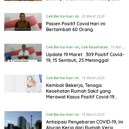
Wabah COVID-19
Cek Berita Hari ini
20 Maret 2020
Pasien Positif Covid Hari ini
Bertambah 60 Orang
Cek Berita Hari ini
,
Cek Kesehatan
19 Maret
2020
Update 19 Maret : 309 Positif Covid-
19, 15 Sembuh, 25 Meninggal
Cek Berita Hari ini
18 Maret 2020
Kembali Bekerja, Tenaga
Kesehatan Rumah Sakit yang
Merawat Kasus Positif Covid-19
Pertama Seluruhnya Sehat
Cek Berita Hari ini
18 Maret 2020
Antisipasi Penyebaran COVID-19, Ini
Aturan Kerja dari Rumah Versi