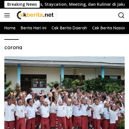
Langsung
Staycation, Meeting, dan Kuliner di Jakarta Selatan
Breaking News
Wak
ke
konten
Home
Berita Hari ini
Cek Berita Daerah
Cek Berita Nasiona
corona