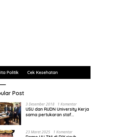
ta Politik
Cek Kesehatan
ular Post
3 Desember 2018
1 Komentar
USU dan RUDN University Kerja
sama pertukaran staf
administrasi, pengajar dan
mahasiswa
23 Maret 2025
1 Komentar