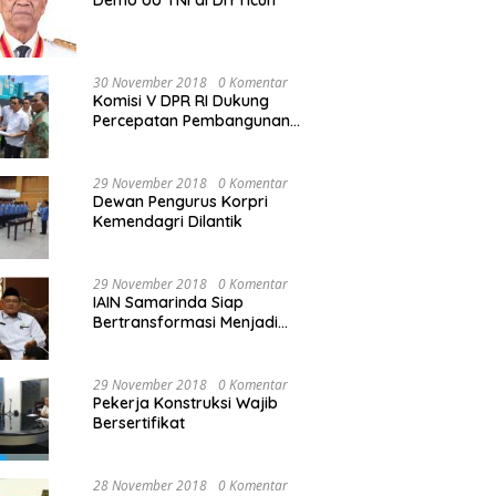
Demo UU TNI di DIY ricuh
30 November 2018
0 Komentar
Komisi V DPR RI Dukung
Percepatan Pembangunan
Kembali Jembatan Kuning di
PALU
29 November 2018
0 Komentar
Dewan Pengurus Korpri
Kemendagri Dilantik
29 November 2018
0 Komentar
IAIN Samarinda Siap
Bertransformasi Menjadi
Universitas
29 November 2018
0 Komentar
Pekerja Konstruksi Wajib
Bersertifikat
28 November 2018
0 Komentar