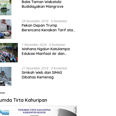
Balai Taman Wakatobi
Budidayakan Mangrove
28 November 2018
0 Komentar
Pekan Depan Trump
Berencana Kenakan Tarif atas
Mobil Impor
1 November 2024
0 Komentar
Wahana Ngalun Katulampa:
Edukasi Manfaat Air dan
Penanganan Banjir dalam
Destinasi Wisata Alam
27 November 2018
0 Komentar
Simkah Web dan SIMAS
Dibahas Kemenag
umda Tirta Kahuripan