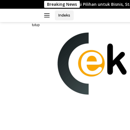
Langsung
bagai Destinasi Pilihan untuk Bisnis, Staycation, Meeting, dan 
Breaking News
ke
konten
Indeks
tutup