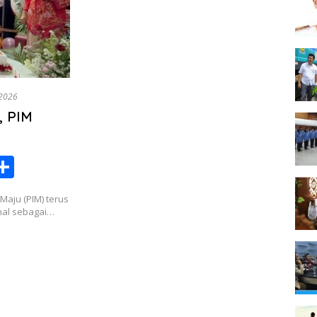
 2026
, PIM
S
h
Maju (PIM) terus
ar
nal sebagai…
e
i