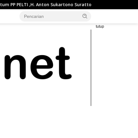
Sukartono Suratto, M.Si. Buka Liga Tenis Indonesia 2026 Seri 1
tutup