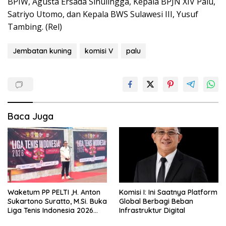
BPIW, Agusta Ersada Sinulingga, Kepala BPJN XIV Palu,
Satriyo Utomo, dan Kepala BWS Sulawesi III, Yusuf
Tambing. (Rel)
Jembatan kuning
komisi V
palu
Baca Juga
Waketum PP PELTI ,H. Anton
Komisi I: Ini Saatnya Platform
Sukartono Suratto, M.Si. Buka
Global Berbagi Beban
Liga Tenis Indonesia 2026
Infrastruktur Digital
Seri 1