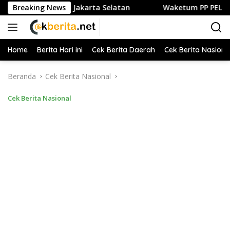
Langsung
 Kuliner di Jakarta Selatan
Breaking News
Waketum PP PELTI ,H. Anton 
ke
konten
Home
Berita Hari ini
Cek Berita Daerah
Cek Berita Nasiona
Beranda
Cek Berita Nasional
Cek Berita Nasional