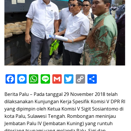
F
M
W
Li
G
T
C
S
ac
e
h
n
m
w
o
h
Berita Palu – Pada tanggal 29 November 2018 telah
e
ss
at
e
ai
itt
p
ar
dilaksanakan Kunjungan Kerja Spesifik Komisi V DPR RI
b
e
s
l
er
y
e
yang dipimpin oleh Ketua Komisi V Sigit Sosiantomo di
o
n
A
Li
kota Palu, Sulawesi Tengah. Rombongan meninjau
o
g
p
n
Jembatan Palu IV (Jembatan Kuning) yang runtuh
diterjang tsunami yang melanda Palu, Sigi dan