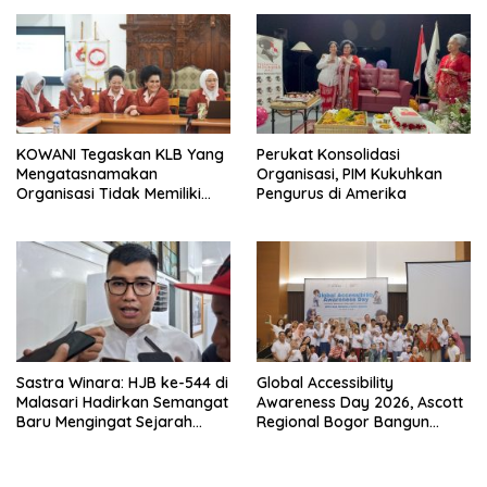
KOWANI Tegaskan KLB Yang
Perukat Konsolidasi
Mengatasnamakan
Organisasi, PIM Kukuhkan
Organisasi Tidak Memiliki
Pengurus di Amerika
Dasar Konstitisional
Sastra Winara: HJB ke-544 di
Global Accessibility
Malasari Hadirkan Semangat
Awareness Day 2026, Ascott
Baru Mengingat Sejarah
Regional Bogor Bangun
Bogor
Koneksi Bermakna Bersama
Komunitas Disabilitas