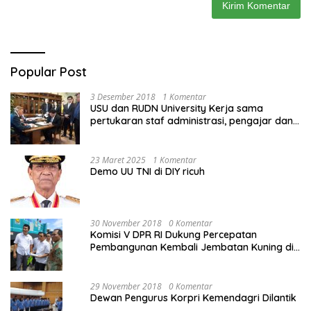
Popular Post
3 Desember 2018
1 Komentar
USU dan RUDN University Kerja sama
pertukaran staf administrasi, pengajar dan
mahasiswa
23 Maret 2025
1 Komentar
Demo UU TNI di DIY ricuh
30 November 2018
0 Komentar
Komisi V DPR RI Dukung Percepatan
Pembangunan Kembali Jembatan Kuning di
PALU
29 November 2018
0 Komentar
Dewan Pengurus Korpri Kemendagri Dilantik