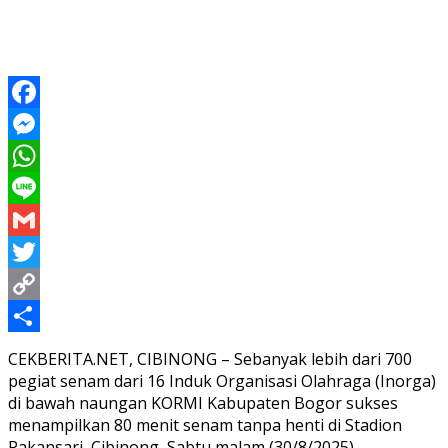
Facebook
Messenger
WhatsApp
Line
Gmail
Twitter
Copy
Link
Share
CEKBERITA.NET, CIBINONG – Sebanyak lebih dari 700
pegiat senam dari 16 Induk Organisasi Olahraga (Inorga)
di bawah naungan KORMI Kabupaten Bogor sukses
menampilkan 80 menit senam tanpa henti di Stadion
Pakansari, Cibinong, Sabtu malam (30/8/2025).