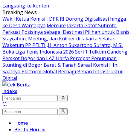
Langsung ke konten
Breaking News
Wakil Ketua Komisi I DPR RI Dorong Digitalisasi hingga
ke Desa Wargajaya
Mercure Jakarta Gatot Subroto
Perkuat Posisinya sebagai Destinasi Pilihan untuk Bisnis,
Staycation, Meeting, dan Kuliner di Jakarta Selatan
Waketum PP PELTI ,H. Anton Sukartono Suratto, M.Si.
Buka Liga Tenis Indonesia 2026 Seri 1
Telkom Gandeng
Pemkot Bogor dan LAZ Harfa Percepat Penurunan
Stunting di Bogor Barat & Tanah Sareal
Komisi I: Ini
Saatnya Platform Global Berbagi Beban Infrastruktur
Digital
Indeks
Home
Berita Hari ini