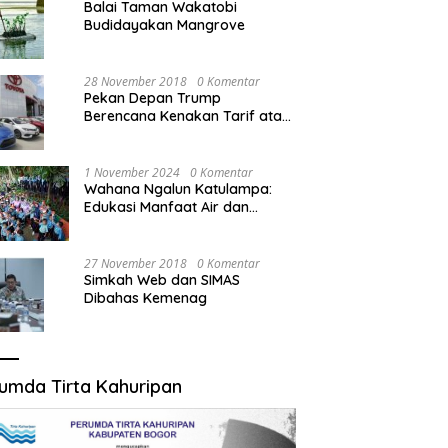
Balai Taman Wakatobi
Budidayakan Mangrove
28 November 2018
0 Komentar
Pekan Depan Trump
Berencana Kenakan Tarif atas
Mobil Impor
1 November 2024
0 Komentar
Wahana Ngalun Katulampa:
Edukasi Manfaat Air dan
Penanganan Banjir dalam
Destinasi Wisata Alam
27 November 2018
0 Komentar
Simkah Web dan SIMAS
Dibahas Kemenag
umda Tirta Kahuripan