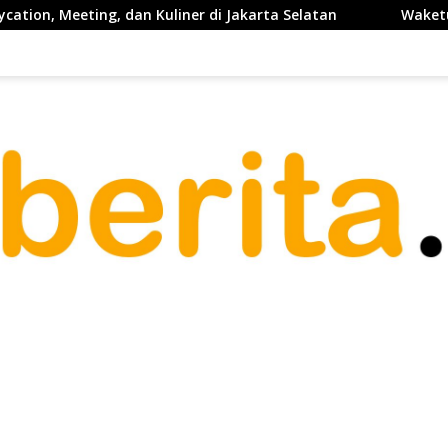
ner di Jakarta Selatan
Waketum PP PELTI ,H. Anton Suka