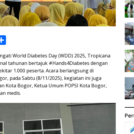
S
h
ngati World Diabetes Day (WDD) 2025, Tropicana
ar
nal tahunan bertajuk #Hands4Diabetes dengan
e
kitar 1.000 peserta. Acara berlangsung di
i
r, pada Sabtu (8/11/2025), kegiatan ini juga
atan Kota Bogor, Ketua Umum POPSI Kota Bogor,
an medis.
Per