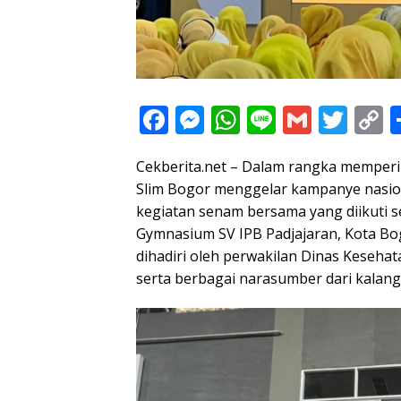
F
M
W
Li
G
T
C
ac
e
h
n
m
w
o
Cekberita.net – Dalam rangka memperi
e
ss
at
e
ai
itt
p
Slim Bogor menggelar kampanye nasio
b
e
s
l
er
y
kegiatan senam bersama yang diikuti se
o
n
A
L
Gymnasium SV IPB Padjajaran, Kota Bogo
o
g
p
n
dihadiri oleh perwakilan Dinas Keseh
serta berbagai narasumber dari kalang
k
er
p
k