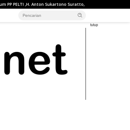
rtono Suratto, M.Si. Buka Liga Tenis Indonesia 2026 Seri 1
tutup