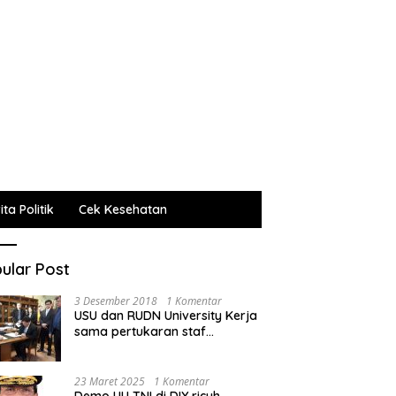
ta Politik
Cek Kesehatan
ular Post
3 Desember 2018
1 Komentar
USU dan RUDN University Kerja
sama pertukaran staf
administrasi, pengajar dan
mahasiswa
23 Maret 2025
1 Komentar