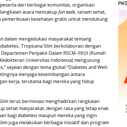
PKS
0 peserta dari berbagai komunitas, organisasi
 Rangkaian acara mencakup
fun walk
, senam sehat,
ta pemeriksaan kesehatan gratis untuk mendukung
an dalam mengedukasi masyarakat tentang
diabetes, Tropicana Slim berkolaborasi dengan
tes Departemen Penyakit Dalam RSCM–FKUI (Rumah
Kedokteran Universitas Indonesia) mengusung
es,” sejalan dengan tema global “Diabetes and Well-
entingnya menjaga keseimbangan antara
ngan kerja, terutama bagi mereka yang hidup
a Slim terus berinovasi menghadirkan rangkaian
p sehat masyarakat, dengan rasa yang tetap enak.
an bagi diabetesi maupun mereka yang ingin
Slim juga melakukan berbagai inisiatif dan program