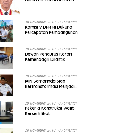
Demo UU TNI di DIY ricuh
30 November 2018
0 Komentar
Komisi V DPR RI Dukung
Percepatan Pembangunan
Kembali Jembatan Kuning di
PALU
29 November 2018
0 Komentar
Dewan Pengurus Korpri
Kemendagri Dilantik
29 November 2018
0 Komentar
IAIN Samarinda Siap
Bertransformasi Menjadi
Universitas
29 November 2018
0 Komentar
Pekerja Konstruksi Wajib
Bersertifikat
28 November 2018
0 Komentar