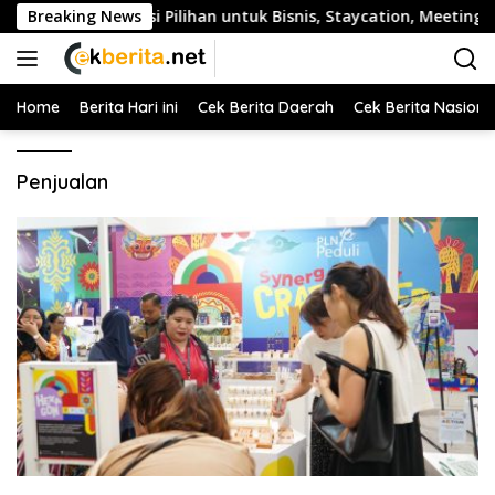
Langsung
nasi Pilihan untuk Bisnis, Staycation, Meeting, dan Kuliner di 
Breaking News
ke
konten
Home
Berita Hari ini
Cek Berita Daerah
Cek Berita Nasiona
Penjualan