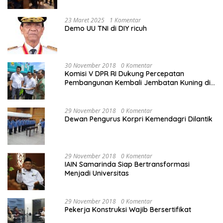
mahasiswa
23 Maret 2025
1 Komentar
Demo UU TNI di DIY ricuh
30 November 2018
0 Komentar
Komisi V DPR RI Dukung Percepatan
Pembangunan Kembali Jembatan Kuning di
PALU
29 November 2018
0 Komentar
Dewan Pengurus Korpri Kemendagri Dilantik
29 November 2018
0 Komentar
IAIN Samarinda Siap Bertransformasi
Menjadi Universitas
29 November 2018
0 Komentar
Pekerja Konstruksi Wajib Bersertifikat