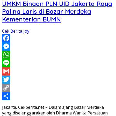
UMKM Binaan PLN UID Jakarta Raya
Paling Laris di Bazar Merdeka
Kementerian BUMN
Cek Berita Joy
Facebook
Messenger
WhatsApp
Line
Gmail
Twitter
Copy
Link
Share
Jakarta, Cekberita.net – Dalam ajang Bazar Merdeka
yang diselenggarakan oleh Dharma Wanita Persatuan