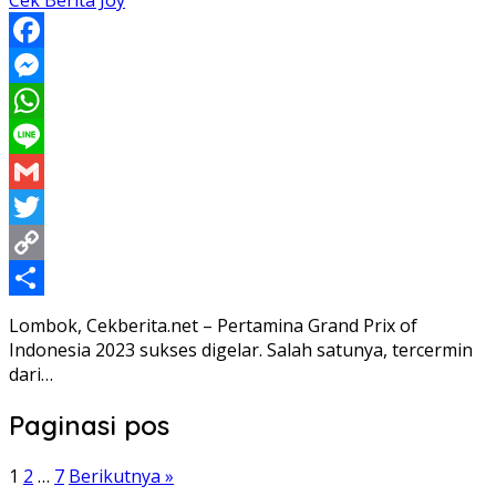
Cek Berita Joy
Facebook
Messenger
WhatsApp
Line
Gmail
Twitter
Copy
Link
Share
Lombok, Cekberita.net – Pertamina Grand Prix of
Indonesia 2023 sukses digelar. Salah satunya, tercermin
dari…
Paginasi pos
1
2
…
7
Berikutnya »