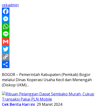
cekadmin
Facebook
Messenger
WhatsApp
Line
Gmail
Twitter
Copy
Link
Share
BOGOR – Pemerintah Kabupaten (Pemkab) Bogor
melalui Dinas Koperasi Usaha Kecil dan Menengah
(Diskop UKM)…
Cek Berita Hari ini
29 Maret 2024