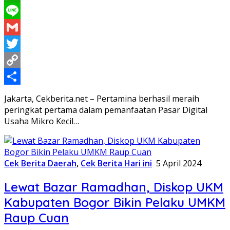
WhatsApp
Line
Gmail
Twitter
Copy
Link
Share
Jakarta, Cekberita.net – Pertamina berhasil meraih
peringkat pertama dalam pemanfaatan Pasar Digital
Usaha Mikro Kecil…
Cek Berita Daerah
,
Cek Berita Hari ini
5 April 2024
Lewat Bazar Ramadhan, Diskop UKM
Kabupaten Bogor Bikin Pelaku UMKM
Raup Cuan