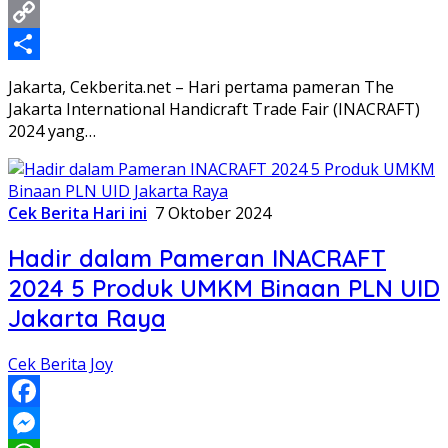
Twitter
Copy
Link
Share
Jakarta, Cekberita.net – Hari pertama pameran The
Jakarta International Handicraft Trade Fair (INACRAFT)
2024 yang…
Cek Berita Hari ini
7 Oktober 2024
Hadir dalam Pameran INACRAFT
2024 5 Produk UMKM Binaan PLN UID
Jakarta Raya
Cek Berita Joy
Facebook