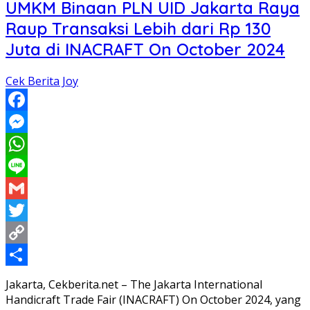
UMKM Binaan PLN UID Jakarta Raya
Raup Transaksi Lebih dari Rp 130
Juta di INACRAFT On October 2024
Cek Berita Joy
Facebook
Messenger
WhatsApp
Line
Gmail
Twitter
Copy
Link
Share
Jakarta, Cekberita.net – The Jakarta International
Handicraft Trade Fair (INACRAFT) On October 2024, yang