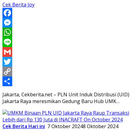
Cek Berita Joy
Facebook
Messenger
WhatsApp
Line
Gmail
Twitter
Copy
Link
Share
Jakarta, Cekberita.net – PLN Unit Induk Distribusi (UID)
Jakarta Raya meresmikan Gedung Baru Hub UMK…
Cek Berita Hari ini
7 Oktober 2024
8 Oktober 2024