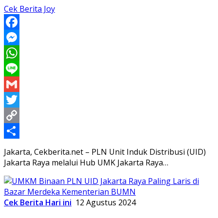
Cek Berita Joy
Facebook
Messenger
WhatsApp
Line
Gmail
Twitter
Copy
Link
Share
Jakarta, Cekberita.net – PLN Unit Induk Distribusi (UID)
Jakarta Raya melalui Hub UMK Jakarta Raya…
Cek Berita Hari ini
12 Agustus 2024