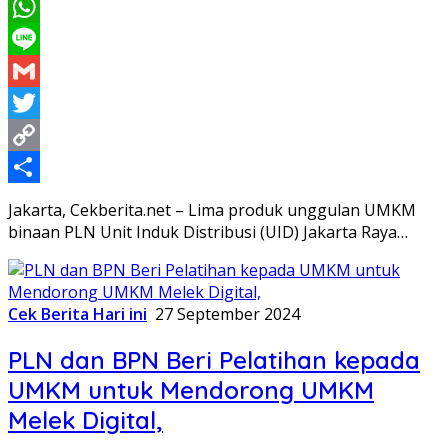
Messenger
WhatsApp
Line
Gmail
Twitter
Copy
Link
Share
Jakarta, Cekberita.net – Lima produk unggulan UMKM
binaan PLN Unit Induk Distribusi (UID) Jakarta Raya…
Cek Berita Hari ini
27 September 2024
PLN dan BPN Beri Pelatihan kepada
UMKM untuk Mendorong UMKM
Melek Digital,