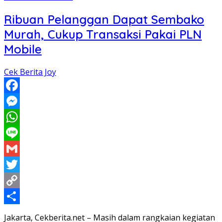
Ribuan Pelanggan Dapat Sembako
Murah, Cukup Transaksi Pakai PLN
Mobile
Cek Berita Joy
Facebook
Messenger
WhatsApp
Line
Gmail
Twitter
Copy
Link
Share
Jakarta, Cekberita.net – Masih dalam rangkaian kegiatan