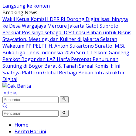
Langsung ke konten
Breaking News
Wakil Ketua Komisi I DPR RI Dorong Digitalisasi hingga
ke Desa Wargajaya
Mercure Jakarta Gatot Subroto
Perkuat Posisinya sebagai Destinasi Pilihan untuk Bisnis,
Staycation, Meeting, dan Kuliner di Jakarta Selatan
Waketum PP PELTI ,H. Anton Sukartono Suratto, M.Si.
Buka Liga Tenis Indonesia 2026 Seri 1
Telkom Gandeng
Pemkot Bogor dan LAZ Harfa Percepat Penurunan
Stunting di Bogor Barat & Tanah Sareal
Komisi I: Ini
Saatnya Platform Global Berbagi Beban Infrastruktur
Digital
Indeks
Home
Berita Hari ini