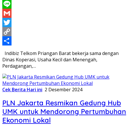
WhatsApp
Line
Gmail
Twitter
Copy
Link
Share
Indibiz Telkom Priangan Barat bekerja sama dengan
Dinas Koperasi, Usaha Kecil dan Menengah,
Perdagangan,…
Cek Berita Hari ini
2 Desember 2024
PLN Jakarta Resmikan Gedung Hub
UMK untuk Mendorong Pertumbuhan
Ekonomi Lokal