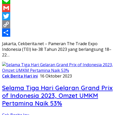
Line
Gmail
Twitter
Copy
Link
Share
Jakarta, Cekberita.net – Pameran The Trade Expo
Indonesia (TEI) ke-38 Tahun 2023 yang berlangsung 18–
22…
Cek Berita Hari ini
16 Oktober 2023
Selama Tiga Hari Gelaran Grand Prix
of Indonesia 2023, Omzet UMKM
Pertamina Naik 53%