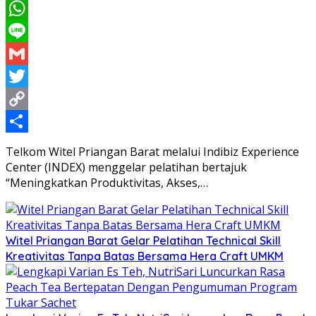
Messenger
WhatsApp
Line
Gmail
Twitter
Copy
Link
Share
Telkom Witel Priangan Barat melalui Indibiz Experience
Center (INDEX) menggelar pelatihan bertajuk
“Meningkatkan Produktivitas, Akses,…
Witel Priangan Barat Gelar Pelatihan Technical Skill
Kreativitas Tanpa Batas Bersama Hera Craft UMKM