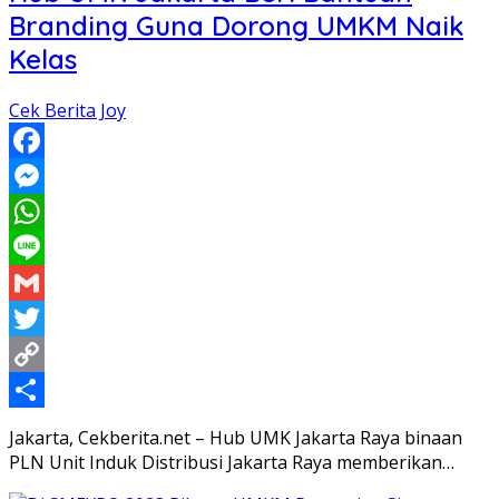
Branding Guna Dorong UMKM Naik
Kelas
Cek Berita Joy
Facebook
Messenger
WhatsApp
Line
Gmail
Twitter
Copy
Link
Share
Jakarta, Cekberita.net – Hub UMK Jakarta Raya binaan
PLN Unit Induk Distribusi Jakarta Raya memberikan…