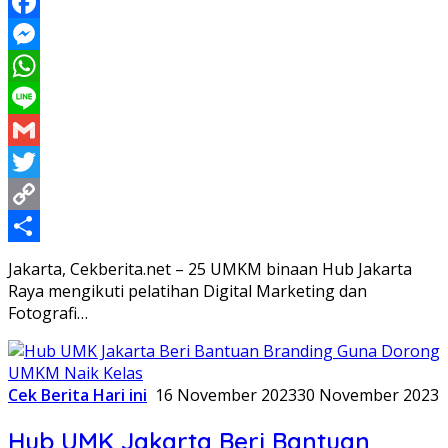
Facebook
Messenger
WhatsApp
Line
Gmail
Twitter
Copy
Link
Share
Jakarta, Cekberita.net – 25 UMKM binaan Hub Jakarta
Raya mengikuti pelatihan Digital Marketing dan
Fotografi…
Cek Berita Hari ini
16 November 2023
30 November 2023
Hub UMK Jakarta Beri Bantuan