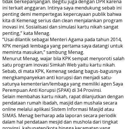
tidak berkepanjangan. Begitu juga dengan DPR karena
ini terkait anggaran. Intinya saya mendukung sebab ini
penting demi mempertegas kepercayaan publik bahwa
kita di Kemenag serius dan clean menjalankan program
inovasi ini. Sosialisasi dan simulasi kartu nikah sangat
penting,” kata Menag.
“Usai dilantik sebagai Menteri Agama pada tahun 2014,
KPK menjadi lembaga yang pertama saya datangi untuk
meminta masukan,” sambung Menag.
Menurut Menag, wajar bila KPK sempat menyoroti salah
satu program inovasi Simkah Web yaitu kartu nikah.
Sebab, di mata KPK, Kemenag sedang bagus-bagusnya
mengkampanyekan anti korupsi dan menjadi satu-
satunya kementerian/lembaga yang memiliki agen Saya
Perempuan Anti Korupsi (SPAK) di 34 Provinsi.
Selain membahas kartu nikah, rapat dilanjutkan dengan
pendataan rumah ibadah, masjid dan mushala secara
online melalui aplikasi Sistem Informasi Masjid atau
SIMAS. Menag berharap ada laporan secara periodik
dalam hal pendataan mesjid dan mushola dari tingkat
provinsi, kabupaten/kota hingga kecamatan yang