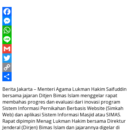
Facebook
Messenger
WhatsApp
Line
Gmail
Twitter
Copy
Link
Share
Berita Jakarta – Menteri Agama Lukman Hakim Saifuddin
bersama jajaran Ditjen Bimas Islam menggelar rapat
membahas progres dan evaluasi dari inovasi program
Sistem Informasi Pernikahan Berbasis Website (Simkah
Web) dan aplikasi Sistem Informasi Masjid atau SIMAS.
Rapat dipimpin Menag Lukman Hakim bersama Direktur
Jenderal (Dirjen) Bimas Islam dan jajarannya digelar di