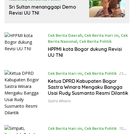
23 Maret 2025
Sri Sultan menanggapi Demo
Revisi UU TNI
Cek Berita Daerah
,
Cek Berita Hari ini
,
Cek
Berita Nasional
,
Cek Berita Politik
23 Maret 2025
HPPMI kota Bogor dukung Revisi
UU TNI
Cek Berita Hari ini
,
Cek Berita Politik
23
Februari 2025
Ketua DPRD Kabupaten Bogor
Sastra Winara Mengaku Bangga
Usai Rudy Susmanto Resmi Dilantik
Sastra Winara
Cek Berita Hari ini
,
Cek Berita Politik
10