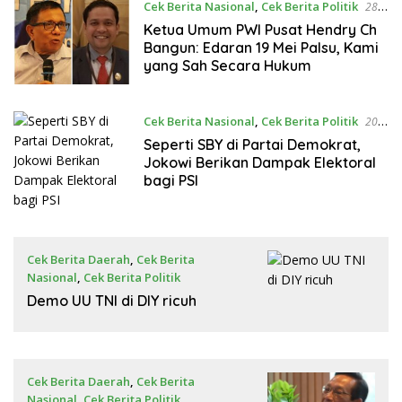
Cek Berita Nasional
,
Cek Berita Politik
28
Mei 2025
Ketua Umum PWI Pusat Hendry Ch
Bangun: Edaran 19 Mei Palsu, Kami
yang Sah Secara Hukum
Cek Berita Nasional
,
Cek Berita Politik
20
Mei 2025
Seperti SBY di Partai Demokrat,
Jokowi Berikan Dampak Elektoral
bagi PSI
Cek Berita Daerah
,
Cek Berita
Nasional
,
Cek Berita Politik
23 Maret 2025
Demo UU TNI di DIY ricuh
Cek Berita Daerah
,
Cek Berita
Nasional
,
Cek Berita Politik