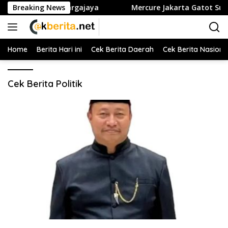
Langsung
ga ke Desa Wargajaya
Breaking News
Mercure Jakarta Gatot Subroto Per
ke
konten
Home
Berita Hari ini
Cek Berita Daerah
Cek Berita Nasiona
Cek Berita Politik