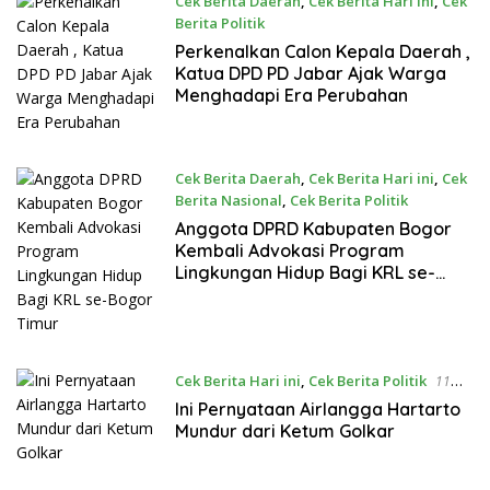
Cek Berita Daerah
,
Cek Berita Hari ini
,
Cek
Berita Politik
4 September 2024
Perkenalkan Calon Kepala Daerah ,
Katua DPD PD Jabar Ajak Warga
Menghadapi Era Perubahan
Cek Berita Daerah
,
Cek Berita Hari ini
,
Cek
Berita Nasional
,
Cek Berita Politik
18 Agustus 2024
Anggota DPRD Kabupaten Bogor
Kembali Advokasi Program
Lingkungan Hidup Bagi KRL se-
Bogor Timur
Cek Berita Hari ini
,
Cek Berita Politik
11
Agustus 2024
Ini Pernyataan Airlangga Hartarto
Mundur dari Ketum Golkar