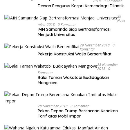
2018
0 Komentar
Dewan Pengurus Korpri Kemendagri Dilantik
29
Nove
Mber 2018
0 Komentar
IAIN Samarinda Siap Bertransformasi
Menjadi Universitas
29 November 2018
0
Komentar
Pekerja Konstruksi Wajib Bersertifikat
28 November
2018
0
Komentar
Balai Taman Wakatobi Budidayakan
Mangrove
28 November 2018
0 Komentar
Pekan Depan Trump Berencana Kenakan
Tarif atas Mobil Impor