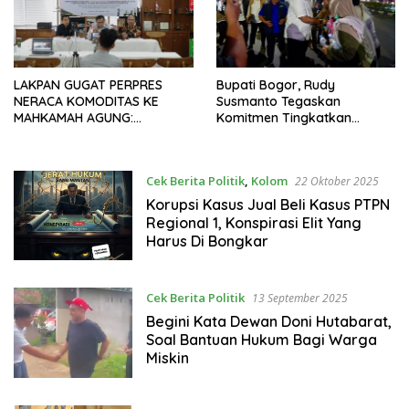
LAKPAN GUGAT PERPRES
Bupati Bogor, Rudy
NERACA KOMODITAS KE
Susmanto Tegaskan
MAHKAMAH AGUNG:
Komitmen Tingkatkan
BONGKAR CELAH HUKUM
Kualitas Pelayanan Publik
MAFIA KUOTA PANGAN
Cepat, Tepat dan
Berkeadilan
Cek Berita Politik
,
Kolom
22 Oktober 2025
Korupsi Kasus Jual Beli Kasus PTPN
Regional 1, Konspirasi Elit Yang
Harus Di Bongkar
Cek Berita Politik
13 September 2025
Begini Kata Dewan Doni Hutabarat,
Soal Bantuan Hukum Bagi Warga
Miskin