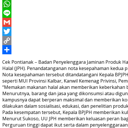
Messenger
WhatsApp
Line
Gmail
Twitter
Copy
Link
Share
Cek Pontianak – Badan Penyelenggara Jaminan Produk H
Halal (JPH). Penandatanganan nota kesepahaman kedua piha
Nota kesepahaman tersebut ditandatangani Kepala BPJPH 
seperti MUI Provinsi Kalbar, Kanwil Kemenag Privinsi, Pe
“Memakan makanan halal akan memberikan keberkahan ba
Menurutnya, barang dan jasa yang dikonsumsi atau diguna
kampusnya dapat berperan maksimal dan memberikan kontr
dilakukan dalam sosialisasi, edukasi, dan penelitian produk
Pada kesempatan tersebut, Kepala BPJPH memberikan kul
Menurut Sukoso, UU JPH memberikan keluasan peran bagi
Perguruan tinggi dapat ikut serta dalam penyelenggaraan