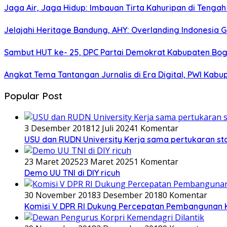
Jaga Air, Jaga Hidup: Imbauan Tirta Kahuripan di Tenga
Jelajahi Heritage Bandung, AHY: Overlanding Indonesia
Sambut HUT ke- 25, DPC Partai Demokrat Kabupaten Bog
Angkat Tema Tantangan Jurnalis di Era Digital, PWI Kabu
Popular Post
3 Desember 2018
12 Juli 2024
1 Komentar
USU dan RUDN University Kerja sama pertukaran st
23 Maret 2025
23 Maret 2025
1 Komentar
Demo UU TNI di DIY ricuh
30 November 2018
3 Desember 2018
0 Komentar
Komisi V DPR RI Dukung Percepatan Pembangunan 