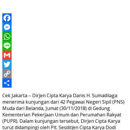
Facebook
Messenger
WhatsApp
Line
Gmail
Twitter
Copy
Link
Share
Cek Jakarta – Dirjen Cipta Karya Danis H. Sumadilaga
menerima kunjungan dari 42 Pegawai Negeri Sipil (PNS)
Muda dari Belanda, Jumat (30/11/2018) di Gedung
Kementerian Pekerjaan Umum dan Perumahan Rakyat
(PUPR). Dalam kunjungan tersebut, Dirjen Cipta Karya
turut didampingi oleh Plt. Sesditjen Cipta Karya Dodi