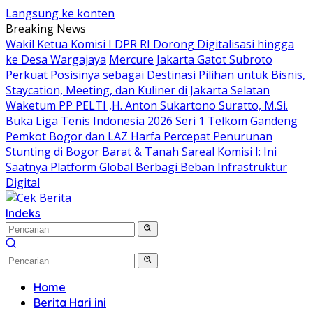
Langsung ke konten
Breaking News
Wakil Ketua Komisi I DPR RI Dorong Digitalisasi hingga
ke Desa Wargajaya
Mercure Jakarta Gatot Subroto
Perkuat Posisinya sebagai Destinasi Pilihan untuk Bisnis,
Staycation, Meeting, dan Kuliner di Jakarta Selatan
Waketum PP PELTI ,H. Anton Sukartono Suratto, M.Si.
Buka Liga Tenis Indonesia 2026 Seri 1
Telkom Gandeng
Pemkot Bogor dan LAZ Harfa Percepat Penurunan
Stunting di Bogor Barat & Tanah Sareal
Komisi I: Ini
Saatnya Platform Global Berbagi Beban Infrastruktur
Digital
Indeks
Home
Berita Hari ini