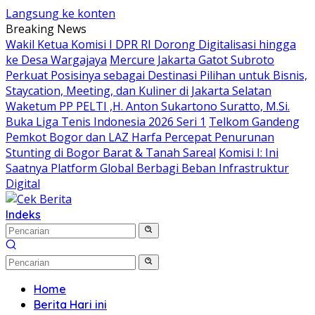
Langsung ke konten
Breaking News
Wakil Ketua Komisi I DPR RI Dorong Digitalisasi hingga
ke Desa Wargajaya
Mercure Jakarta Gatot Subroto
Perkuat Posisinya sebagai Destinasi Pilihan untuk Bisnis,
Staycation, Meeting, dan Kuliner di Jakarta Selatan
Waketum PP PELTI ,H. Anton Sukartono Suratto, M.Si.
Buka Liga Tenis Indonesia 2026 Seri 1
Telkom Gandeng
Pemkot Bogor dan LAZ Harfa Percepat Penurunan
Stunting di Bogor Barat & Tanah Sareal
Komisi I: Ini
Saatnya Platform Global Berbagi Beban Infrastruktur
Digital
Indeks
Home
Berita Hari ini