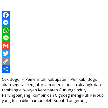
Facebook
Messenger
WhatsApp
Line
Gmail
Twitter
Copy
Link
Share
Cek Bogor – Pemerintah Kabupaten (Pemkab) Bogor
akan segera mengatur jam operasional truk angkutan
tambang di wilayah Kecamatan Gunungsindur,
Parungpanjang, Rumpin dan Cigudeg mengikuti Perbup
yang telah dikeluarkan oleh Bupati Tangerang.