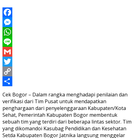
Facebook
Messenger
WhatsApp
Line
Gmail
Twitter
Copy
Link
Share
Cek Bogor – Dalam rangka menghadapi penilaian dan
verifikasi dari Tim Pusat untuk mendapatkan
penghargaan dari penyelenggaraan Kabupaten/Kota
Sehat, Pemerintah Kabupaten Bogor membentuk
sebuah tim yang terdiri dari beberapa lintas sektor. Tim
yang dikomandoi Kasubag Pendidikan dan Kesehatan
Setda Kabupaten Bogor Jatnika langsung menggelar