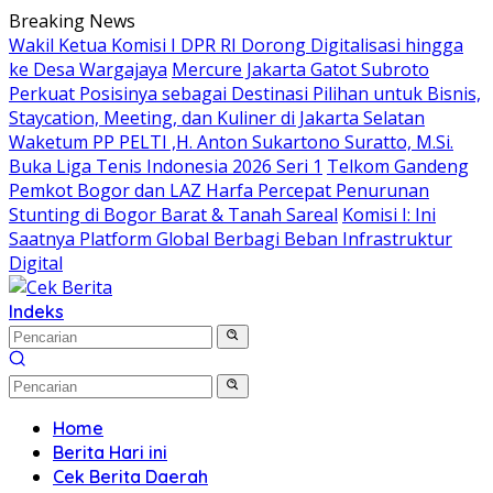
Langsung
Breaking News
ke
Wakil Ketua Komisi I DPR RI Dorong Digitalisasi hingga
konten
ke Desa Wargajaya
Mercure Jakarta Gatot Subroto
Perkuat Posisinya sebagai Destinasi Pilihan untuk Bisnis,
Staycation, Meeting, dan Kuliner di Jakarta Selatan
Waketum PP PELTI ,H. Anton Sukartono Suratto, M.Si.
Buka Liga Tenis Indonesia 2026 Seri 1
Telkom Gandeng
Pemkot Bogor dan LAZ Harfa Percepat Penurunan
Stunting di Bogor Barat & Tanah Sareal
Komisi I: Ini
Saatnya Platform Global Berbagi Beban Infrastruktur
Digital
Indeks
Home
Berita Hari ini
Cek Berita Daerah