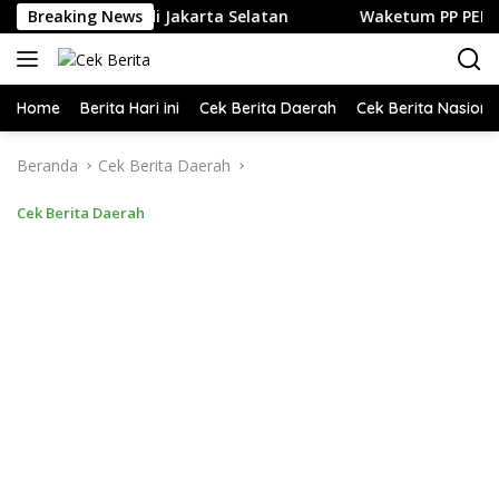
Langsung
an Kuliner di Jakarta Selatan
Breaking News
Waketum PP PELTI ,H. Ant
ke
konten
Home
Berita Hari ini
Cek Berita Daerah
Cek Berita Nasiona
Beranda
Cek Berita Daerah
Cek Berita Daerah