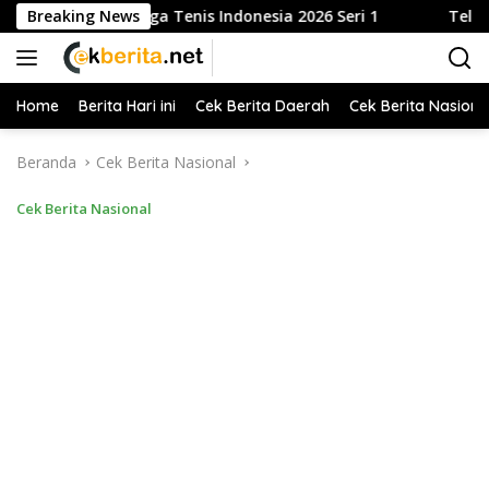
Langsung
i. Buka Liga Tenis Indonesia 2026 Seri 1
Breaking News
Telkom Ganden
ke
konten
Home
Berita Hari ini
Cek Berita Daerah
Cek Berita Nasiona
Beranda
Cek Berita Nasional
Cek Berita Nasional