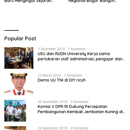
Baru Mengingat Sejarah
Regional Bogor Bangun
Bogor
Koneksi Bermakna Bersama
Komunitas Disabilitas
Popular Post
3 Desember 2018
1 Komentar
USU dan RUDN University Kerja sama
pertukaran staf administrasi, pengajar dan
mahasiswa
23 Maret 2025
1 Komentar
Demo UU TNI di DIY ricuh
30 November 2018
0 Komentar
Komisi V DPR RI Dukung Percepatan
Pembangunan Kembali Jembatan Kuning di
PALU
29 November 2018
0 Komentar