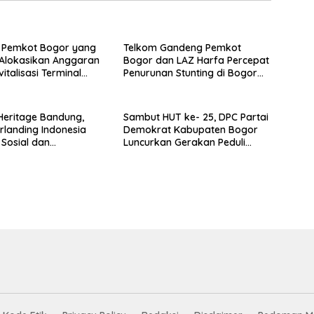
 Pemkot Bogor yang
Telkom Gandeng Pemkot
Alokasikan Anggaran
Bogor dan LAZ Harfa Percepat
italisasi Terminal
Penurunan Stunting di Bogor
Tahap III Mendapat
Barat & Tanah Sareal
ri Angga Alan
ya
 Heritage Bandung,
Sambut HUT ke- 25, DPC Partai
rlanding Indonesia
Demokrat Kabupaten Bogor
Sosial dan
Luncurkan Gerakan Peduli
aan
Lingkungan