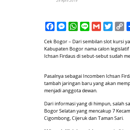
29 April 2019
F
M
W
Li
G
T
C
ac
e
h
n
m
w
o
Cek Bogor – Dari sembilan slot kursi ya
e
ss
at
e
ai
itt
p
Kabupaten Bogor nama calon legislatif 
b
e
s
l
er
y
Ichsan Firdaus di sebut-sebut sudah 
o
n
A
L
o
g
p
n
Pasalnya sebagai Incomben Ichsan Firdau
k
er
p
k
tambah jaringan baru yang akan mempe
menjadi anggota dewan.
Dari informasi yang di himpun, salah sa
Bogor Selatan yang mencakup 7 Kecama
Cigombong, Cijeruk dan Taman Sari.