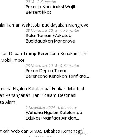
2018
0 Komentar
Pekerja Konstruksi Wajib
Bersertifikat
28 November 2018
0 Komentar
Balai Taman Wakatobi
Budidayakan Mangrove
28 November 2018
0 Komentar
Pekan Depan Trump
Berencana Kenakan Tarif atas
Mobil Impor
1 November 2024
0 Komentar
Wahana Ngalun Katulampa:
Edukasi Manfaat Air dan
Penanganan Banjir dalam
Destinasi Wisata Alam
27
Nove