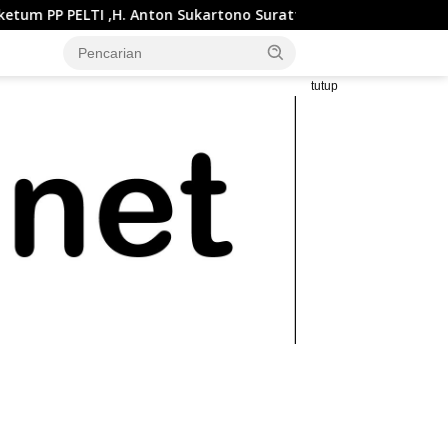
I ,H. Anton Sukartono Suratto, M.Si. Buka Liga Tenis Indonesia
tutup