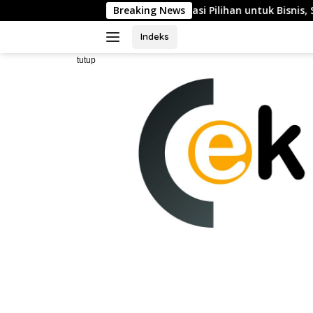
Langsung
 Posisinya sebagai Destinasi Pilihan untuk Bisnis, Staycation, 
Breaking News
ke
konten
Indeks
tutup