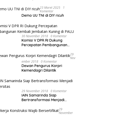
administrasi, pengajar dan
mahasiswa
23 Maret 2025
1
Komentar
Demo UU TNI di DIY ricuh
30 November 2018
0 Komentar
Komisi V DPR RI Dukung
Percepatan Pembangunan
Kembali Jembatan Kuning di
PALU
29
Nov
Ember 2018
0 Komentar
Dewan Pengurus Korpri
Kemendagri Dilantik
29 November 2018
0 Komentar
IAIN Samarinda Siap
Bertransformasi Menjadi
Universitas
29
November