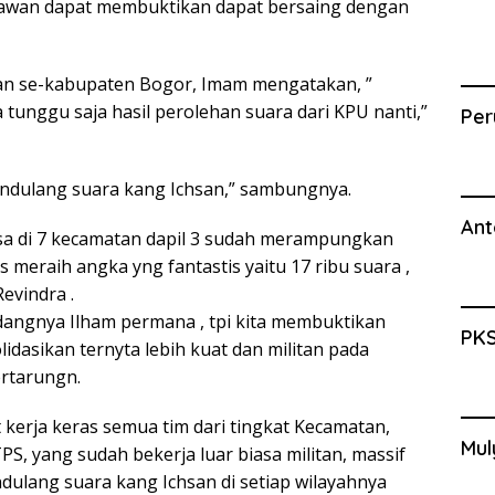
elawan dapat membuktikan dapat bersaing dengan
hsan se-kabupaten Bogor, Imam mengatakan, ”
 tunggu saja hasil perolehan suara dari KPU nanti,”
Per
mendulang suara kang Ichsan,” sambungnya.
Ant
a di 7 kecamatan dapil 3 sudah merampungkan
s meraih angka yng fantastis yaitu 17 ribu suara ,
evindra .
dangnya Ilham permana , tpi kita membuktikan
PKS
dasikan ternyta lebih kuat dan militan pada
rtarungn.
 kerja keras semua tim dari tingkat Kecamatan,
Mul
PS, yang sudah bekerja luar biasa militan, massif
ulang suara kang Ichsan di setiap wilayahnya