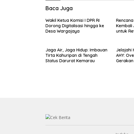
Baca Juga
Wakil Ketua Komisi I DPR RI
Rencana
Dorong Digitalisasi hingga ke
Kembali 
Desa Wargajaya
untuk Rev
Bubulak 
Kritik da
Surawija
Jaga Air, Jaga Hidup: Imbauan
Jelajahi
Tirta Kahuripan di Tengah
AHY: Ove
Status Darurat Kemarau
Gerakan 
Kebangs