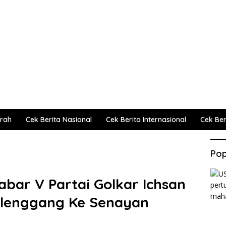
erah
Cek Berita Nasional
Cek Berita Internasional
Cek Beri
Pop
Jabar V Partai Golkar Ichsan
elenggang Ke Senayan