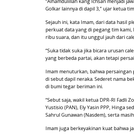
“Alhamdulillah kang Ichsan menjadi jaw
Golkar lainnya di dapil 3,” ujar ketua 
Sejauh ini, kata Imam, dari data hasil p
perkuat data yang di pegang tim kami,
ribu suara, dan itu unggul jauh dari cal
“Suka tidak suka jika bicara urusan ca
yang berbeda partai, akan tetapi persa
Imam menuturkan, bahwa persaingan pile
di sebut dapil neraka. Sederet nama be
di bumi tegar beriman ini.
“Sebut saja, wakil ketua DPR-RI Fadli Z
Yustisio (PAN), Ely Yasin PPP, Hinga s
Sahrul Gunawan (Nasdem), serta masih
Imam juga berkeyakinan kuat bahwa j