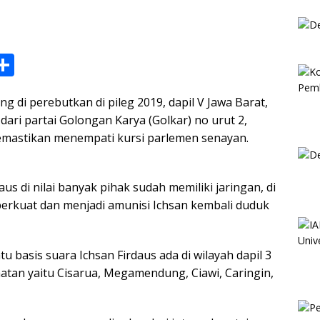
S
h
ng di perebutkan di pileg 2019, dapil V Jawa Barat,
ar
dari partai Golongan Karya (Golkar) no urut 2,
e
memastikan menempati kursi parlemen senayan.
i
s di nilai banyak pihak sudah memiliki jaringan, di
rkuat dan menjadi amunisi Ichsan kembali duduk
tu basis suara Ichsan Firdaus ada di wilayah dapil 3
tan yaitu Cisarua, Megamendung, Ciawi, Caringin,