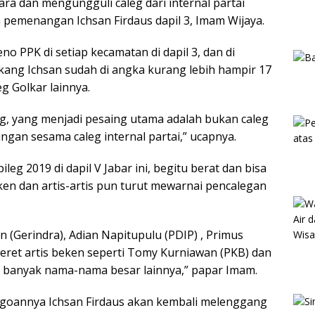
ara dan mengungguli caleg dari internal partai
tim pemenangan Ichsan Firdaus dapil 3, Imam Wijaya.
leno PPK di setiap kecamatan di dapil 3, dan di
 kang Ichsan sudah di angka kurang lebih hampir 17
eg Golkar lainnya.
leg, yang menjadi pesaing utama adalah bukan caleg
ingan sesama caleg internal partai,” ucapnya.
g 2019 di dapil V Jabar ini, begitu berat dan bisa
ken dan artis-artis pun turut mewarnai pencalegan
on (Gerindra), Adian Napitupulu (PDIP) , Primus
ederet artis beken seperti Tomy Kurniawan (PKB) dan
 banyak nama-nama besar lainnya,” papar Imam.
agoannya Ichsan Firdaus akan kembali melenggang