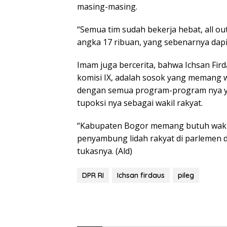
masing-masing.
“Semua tim sudah bekerja hebat, all ou
angka 17 ribuan, yang sebenarnya dapil
Imam juga bercerita, bahwa Ichsan Fird
komisi IX, adalah sosok yang memang wa
dengan semua program-program nya ya
tupoksi nya sebagai wakil rakyat.
“Kabupaten Bogor memang butuh wakil 
penyambung lidah rakyat di parlemen da
tukasnya. (Ald)
DPR RI
Ichsan firdaus
pileg