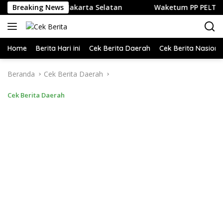
Langsung
 Kuliner di Jakarta Selatan
Breaking News
Waketum PP PELTI ,H. Anton
ke
konten
Home
Berita Hari ini
Cek Berita Daerah
Cek Berita Nasiona
Beranda
Cek Berita Daerah
Cek Berita Daerah