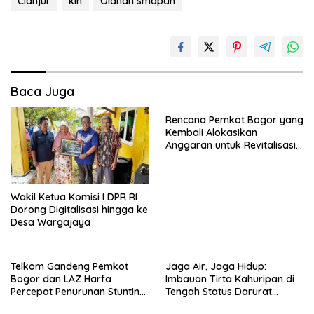
Cianjur
klh
Olahan smapah
Baca Juga
Rencana Pemkot Bogor yang
Kembali Alokasikan
Anggaran untuk Revitalisasi
Terminal Bubulak Tahap III
Mendapat Kritik dari Angga
Alan Surawijaya
Wakil Ketua Komisi I DPR RI
Dorong Digitalisasi hingga ke
Desa Wargajaya
Telkom Gandeng Pemkot
Jaga Air, Jaga Hidup:
Bogor dan LAZ Harfa
Imbauan Tirta Kahuripan di
Percepat Penurunan Stunting
Tengah Status Darurat
di Bogor Barat & Tanah
Kemarau