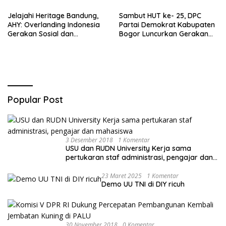
Sareal
Jelajahi Heritage Bandung,
Sambut HUT ke- 25, DPC
AHY: Overlanding Indonesia
Partai Demokrat Kabupaten
Gerakan Sosial dan
Bogor Luncurkan Gerakan
Kebangsaan
Peduli Lingkungan
Popular Post
3 Desember 2018
1 Komentar
USU dan RUDN University Kerja sama
pertukaran staf administrasi, pengajar dan
mahasiswa
23 Maret 2025
1 Komentar
Demo UU TNI di DIY ricuh
30 November 2018
0 Komentar