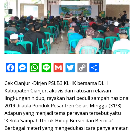
F
M
W
Li
G
T
C
S
ac
e
h
n
m
w
o
h
Cek Cianjur -Dirjen PSLB3 KLHK bersama DLH
e
ss
at
e
ai
itt
p
ar
Kabupaten Cianjur, aktivis dan ratusan relawan
b
e
s
l
er
y
e
lingkungan hidup, rayakan hari peduli sampah nasional
o
n
A
Li
2019 di aula Pondok Pesantren Gelar, Minggu (31/3).
o
g
p
n
Adapun yang menjadi tema perayaan tersebut yaitu
‘Kelola Sampah Untuk Hidup Bersih dan Bernilai’.
k
er
p
k
Berbagai materi yang mengedukasi cara penyelamatan