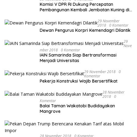
Komisi V DPR RI Dukung Percepatan
Pembangunan Kembali Jembatan Kuning di
PALU
29 November
2018
0 Komentar
Dewan Pengurus Korpri Kemendagri Dilantik
29
Nove
Mber 2018
0 Komentar
IAIN Samarinda Siap Bertransformasi
Menjadi Universitas
29 November 2018
0
Komentar
Pekerja Konstruksi Wajib Bersertifikat
28 November
2018
0
Komentar
Balai Taman Wakatobi Budidayakan
Mangrove
28 November 2018
0 Komentar