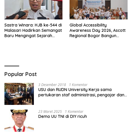
Sastra Winara: HJB ke-544 di
Global Accessibility
Malasari Hadirkan Semangat
Awareness Day 2026, Ascott
Baru Mengingat Sejarah
Regional Bogor Bangun
Bogor
Koneksi Bermakna Bersama
Komunitas Disabilitas
Popular Post
3 Desember 2018
1 Komentar
USU dan RUDN University Kerja sama
pertukaran staf administrasi, pengajar dan
mahasiswa
23 Maret 2025
1 Komentar
Demo UU TNI di DIY ricuh