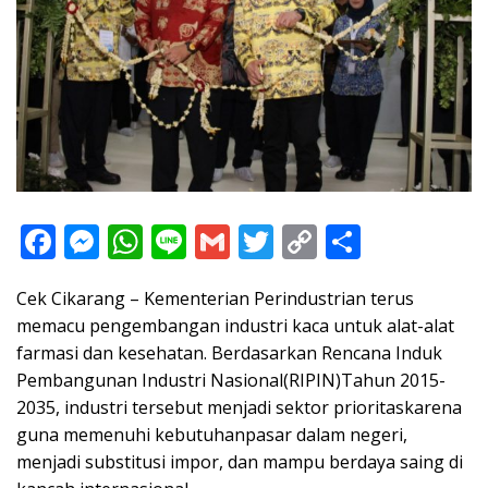
F
M
W
Li
G
T
C
S
ac
e
h
n
m
w
o
h
Cek Cikarang – Kementerian Perindustrian terus
e
ss
at
e
ai
itt
p
ar
memacu pengembangan industri kaca untuk alat-alat
b
e
s
l
er
y
e
farmasi dan kesehatan. Berdasarkan Rencana Induk
o
n
A
Li
Pembangunan Industri Nasional(RIPIN)Tahun 2015-
o
g
p
n
2035, industri tersebut menjadi sektor prioritaskarena
guna memenuhi kebutuhanpasar dalam negeri,
k
er
p
k
menjadi substitusi impor, dan mampu berdaya saing di