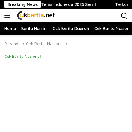
Langsung
Buka Liga Tenis Indonesia 2026 Seri 1
Breaking News
Telkom Gandeng 
ke
konten
Home
Berita Hari ini
Cek Berita Daerah
Cek Berita Nasiona
Beranda
Cek Berita Nasional
Cek Berita Nasional