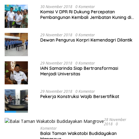
30 November 2018
0 Komentar
Komisi V DPR RI Dukung Percepatan
Pembangunan Kembali Jembatan Kuning di
PALU
29 November 2018
0 Komentar
Dewan Pengurus Korpri Kemendagri Dilantik
29 November 2018
0 Komentar
IAIN Samarinda Siap Bertransformasi
Menjadi Universitas
29 November 2018
0 Komentar
Pekerja Konstruksi Wajib Bersertifikat
28 November
2018
0
Komentar
Balai Taman Wakatobi Budidayakan
Mangrove