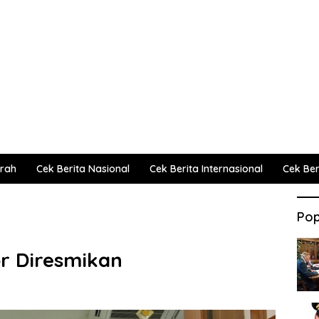
erah
Cek Berita Nasional
Cek Berita Internasional
Cek Beri
Pop
or Diresmikan