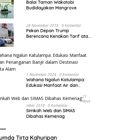
Balai Taman Wakatobi
Budidayakan Mangrove
28 November 2018
0 Komentar
Pekan Depan Trump
Berencana Kenakan Tarif atas
Mobil Impor
1 November 2024
0 Komentar
Wahana Ngalun Katulampa:
Edukasi Manfaat Air dan
Penanganan Banjir dalam
Destinasi Wisata Alam
27
Nove
Mber 2018
0 Komentar
Simkah Web dan SIMAS
Dibahas Kemenag
umda Tirta Kahuripan