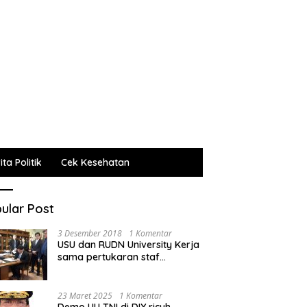
ta Politik
Cek Kesehatan
ular Post
3 Desember 2018
1 Komentar
USU dan RUDN University Kerja
sama pertukaran staf
administrasi, pengajar dan
mahasiswa
23 Maret 2025
1 Komentar