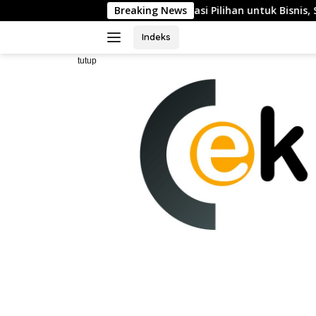
Langsung
sinya sebagai Destinasi Pilihan untuk Bisnis, Staycation, Meeti
Breaking News
ke
konten
Indeks
tutup