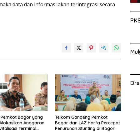
aka data dan informasi akan terintegrasi secara
PKS
Mul
Drs
 Pemkot Bogor yang
Telkom Gandeng Pemkot
Alokasikan Anggaran
Bogor dan LAZ Harfa Percepat
italisasi Terminal
Penurunan Stunting di Bogor
Tahap III Mendapat
Barat & Tanah Sareal
ri Angga Alan