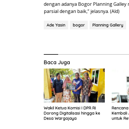
dengan adanya Bogor Planning Galley m
parsial dengan baik,” jelasnya. (Ald)
Ade Yasin
bogor
Planning Gallery
Baca Juga
Wakil Ketua Komisi I DPR RI
Rencana
Dorong Digitalisasi hingga ke
Kembali 
Desa Wargajaya
untuk Rev
Bubulak 
Kritik da