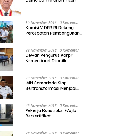
Demo UU TNI di DIY ricuh
30 November 2018
0 Komentar
Komisi V DPR RI Dukung
Percepatan Pembangunan
Kembali Jembatan Kuning di
PALU
29 November 2018
0 Komentar
Dewan Pengurus Korpri
Kemendagri Dilantik
29 November 2018
0 Komentar
IAIN Samarinda Siap
Bertransformasi Menjadi
Universitas
29 November 2018
0 Komentar
Pekerja Konstruksi Wajib
Bersertifikat
28 November 2018
0 Komentar