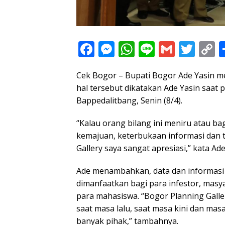
F
M
W
Li
G
T
C
ac
e
h
n
m
w
o
Cek Bogor – Bupati Bogor Ade Yasin m
e
ss
at
e
ai
itt
p
hal tersebut dikatakan Ade Yasin saat 
b
e
s
l
er
y
Bappedalitbang, Senin (8/4).
o
n
A
L
“Kalau orang bilang ini meniru atau ba
o
g
p
n
kemajuan, keterbukaan informasi dan 
k
er
p
k
Gallery saya sangat apresiasi,” kata Ade
Ade menambahkan, data dan informasi y
dimanfaatkan bagi para infestor, mas
para mahasiswa. “Bogor Planning Galle
saat masa lalu, saat masa kini dan mas
banyak pihak,” tambahnya.