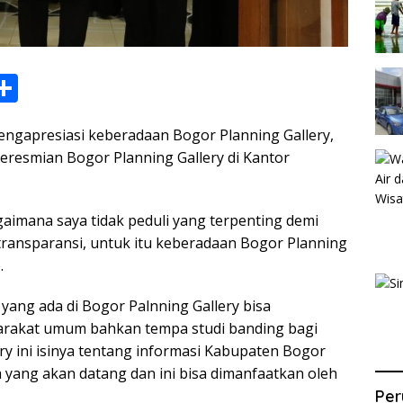
S
h
engapresiasi keberadaan Bogor Planning Gallery,
ar
peresmian Bogor Planning Gallery di Kantor
e
i
gaimana saya tidak peduli yang terpenting demi
transparansi, untuk itu keberadaan Bogor Planning
.
ang ada di Bogor Palnning Gallery bisa
yarakat umum bahkan tempa studi banding bagi
ry ini isinya tentang informasi Kabupaten Bogor
a yang akan datang dan ini bisa dimanfaatkan oleh
Per