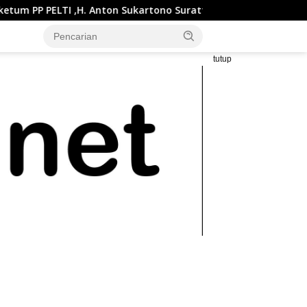
 Anton Sukartono Suratto, M.Si. Buka Liga Tenis Indonesia 2026
tutup