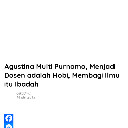
Agustina Multi Purnomo, Menjadi
Dosen adalah Hobi, Membagi Ilmu
itu Ibadah
Cekadmin
14 Mei 2019
F