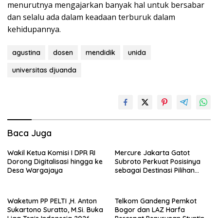
menurutnya mengajarkan banyak hal untuk bersabar
dan selalu ada dalam keadaan terburuk dalam
kehidupannya.
agustina
dosen
mendidik
unida
universitas djuanda
Baca Juga
Wakil Ketua Komisi I DPR RI
Mercure Jakarta Gatot
Dorong Digitalisasi hingga ke
Subroto Perkuat Posisinya
Desa Wargajaya
sebagai Destinasi Pilihan
untuk Bisnis, Staycation,
Meeting, dan Kuliner di
Jakarta Selatan
Waketum PP PELTI ,H. Anton
Telkom Gandeng Pemkot
Sukartono Suratto, M.Si. Buka
Bogor dan LAZ Harfa