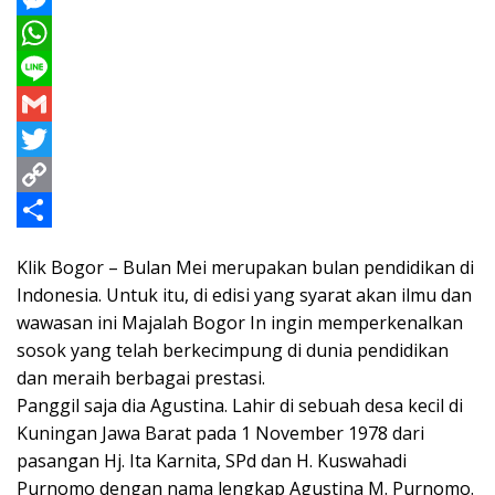
a
M
c
e
W
e
s
h
L
b
s
a
i
G
o
e
t
n
m
T
o
n
s
e
a
w
C
k
g
A
i
i
o
S
Klik Bogor – Bulan Mei merupakan bulan pendidikan di
e
p
l
t
p
h
Indonesia. Untuk itu, di edisi yang syarat akan ilmu dan
r
p
t
y
a
wawasan ini Majalah Bogor In ingin memperkenalkan
sosok yang telah berkecimpung di dunia pendidikan
e
L
r
dan meraih berbagai prestasi.
r
i
e
Panggil saja dia Agustina. Lahir di sebuah desa kecil di
n
Kuningan Jawa Barat pada 1 November 1978 dari
k
pasangan Hj. Ita Karnita, SPd dan H. Kuswahadi
Purnomo dengan nama lengkap Agustina M. Purnomo.