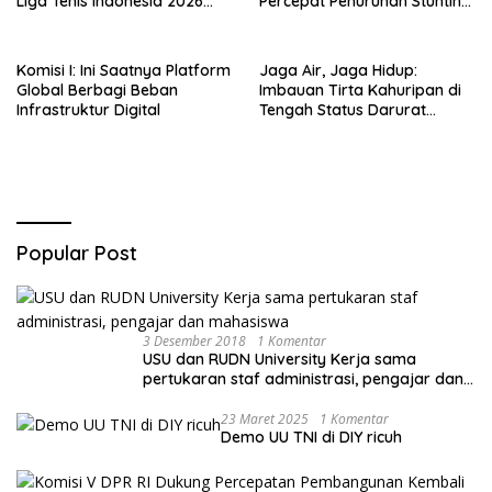
Liga Tenis Indonesia 2026
Percepat Penurunan Stunting
Seri 1
di Bogor Barat & Tanah
Sareal
Komisi I: Ini Saatnya Platform
Jaga Air, Jaga Hidup:
Global Berbagi Beban
Imbauan Tirta Kahuripan di
Infrastruktur Digital
Tengah Status Darurat
Kemarau
Popular Post
3 Desember 2018
1 Komentar
USU dan RUDN University Kerja sama
pertukaran staf administrasi, pengajar dan
mahasiswa
23 Maret 2025
1 Komentar
Demo UU TNI di DIY ricuh