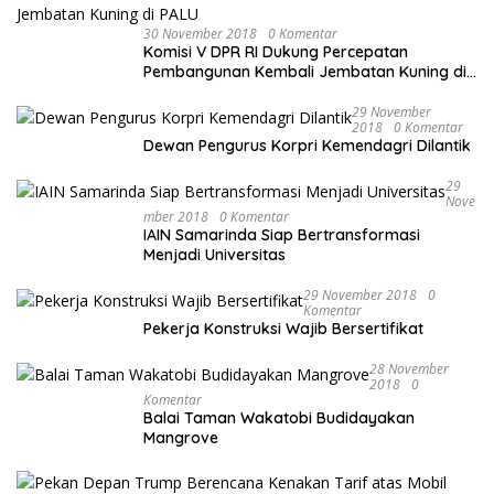
30 November 2018
0 Komentar
Komisi V DPR RI Dukung Percepatan
Pembangunan Kembali Jembatan Kuning di
PALU
29 November
2018
0 Komentar
Dewan Pengurus Korpri Kemendagri Dilantik
29
Nove
Mber 2018
0 Komentar
IAIN Samarinda Siap Bertransformasi
Menjadi Universitas
29 November 2018
0
Komentar
Pekerja Konstruksi Wajib Bersertifikat
28 November
2018
0
Komentar
Balai Taman Wakatobi Budidayakan
Mangrove