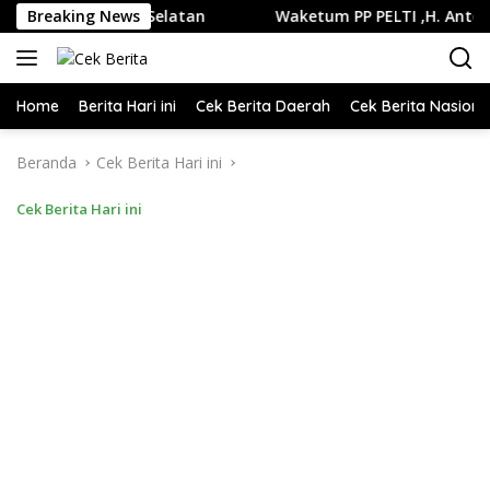
Langsung
di Jakarta Selatan
Breaking News
Waketum PP PELTI ,H. Anton Sukartono
ke
konten
Home
Berita Hari ini
Cek Berita Daerah
Cek Berita Nasiona
Beranda
Cek Berita Hari ini
Cek Berita Hari ini