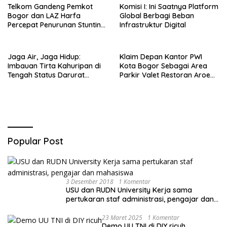
Jakarta Selatan
Telkom Gandeng Pemkot
Komisi I: Ini Saatnya Platform
Bogor dan LAZ Harfa
Global Berbagi Beban
Percepat Penurunan Stunting
Infrastruktur Digital
di Bogor Barat & Tanah
Sareal
Jaga Air, Jaga Hidup:
Klaim Depan Kantor PWI
Imbauan Tirta Kahuripan di
Kota Bogor Sebagai Area
Tengah Status Darurat
Parkir Valet Restoran Aroem,
Kemarau
Dishub ‘Ancam’ Pengelola
Popular Post
3 Desember 2018
1 Komentar
USU dan RUDN University Kerja sama
pertukaran staf administrasi, pengajar dan
mahasiswa
23 Maret 2025
1 Komentar
Demo UU TNI di DIY ricuh