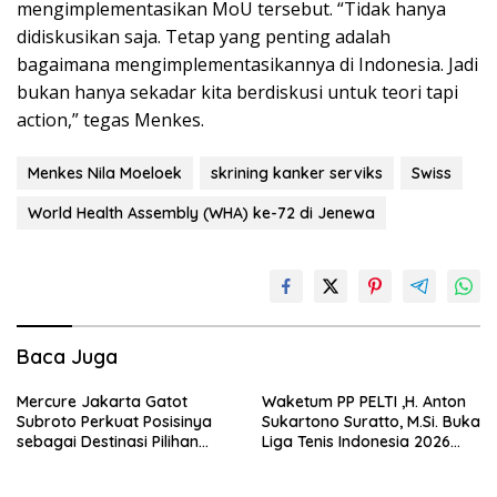
mengimplementasikan MoU tersebut. “Tidak hanya
didiskusikan saja. Tetap yang penting adalah
bagaimana mengimplementasikannya di Indonesia. Jadi
bukan hanya sekadar kita berdiskusi untuk teori tapi
action,” tegas Menkes.
Menkes Nila Moeloek
skrining kanker serviks
Swiss
World Health Assembly (WHA) ke-72 di Jenewa
Baca Juga
Mercure Jakarta Gatot
Waketum PP PELTI ,H. Anton
Subroto Perkuat Posisinya
Sukartono Suratto, M.Si. Buka
sebagai Destinasi Pilihan
Liga Tenis Indonesia 2026
untuk Bisnis, Staycation,
Seri 1
Meeting, dan Kuliner di