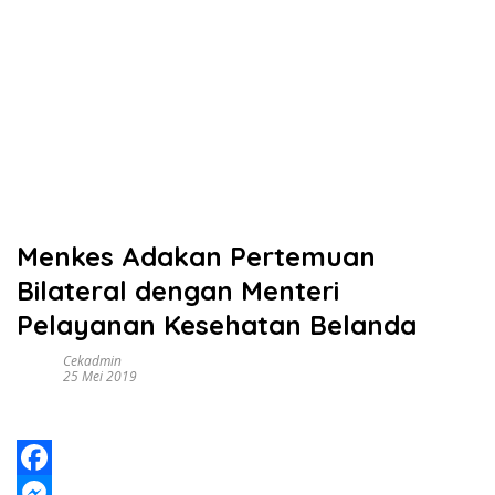
Menkes Adakan Pertemuan
Bilateral dengan Menteri
Pelayanan Kesehatan Belanda
Cekadmin
25 Mei 2019
F