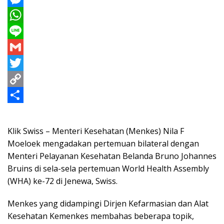
a
M
c
e
W
e
s
h
L
b
s
a
i
G
o
e
t
n
m
T
o
n
s
e
a
w
C
k
g
A
i
i
o
S
e
p
l
t
p
h
Klik Swiss – Menteri Kesehatan (Menkes) Nila F
r
p
t
y
a
Moeloek mengadakan pertemuan bilateral dengan
Menteri Pelayanan Kesehatan Belanda Bruno Johannes
e
L
r
Bruins di sela-sela pertemuan World Health Assembly
r
i
e
(WHA) ke-72 di Jenewa, Swiss.
n
Menkes yang didampingi Dirjen Kefarmasian dan Alat
k
Kesehatan Kemenkes membahas beberapa topik,