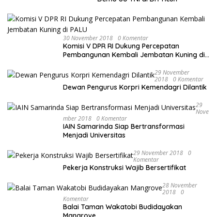
30 November 2018
0 Komentar
Komisi V DPR RI Dukung Percepatan
Pembangunan Kembali Jembatan Kuning di
PALU
29 November
2018
0 Komentar
Dewan Pengurus Korpri Kemendagri Dilantik
29
Nove
Mber 2018
0 Komentar
IAIN Samarinda Siap Bertransformasi
Menjadi Universitas
29 November 2018
0
Komentar
Pekerja Konstruksi Wajib Bersertifikat
28 November
2018
0
Komentar
Balai Taman Wakatobi Budidayakan
Mangrove