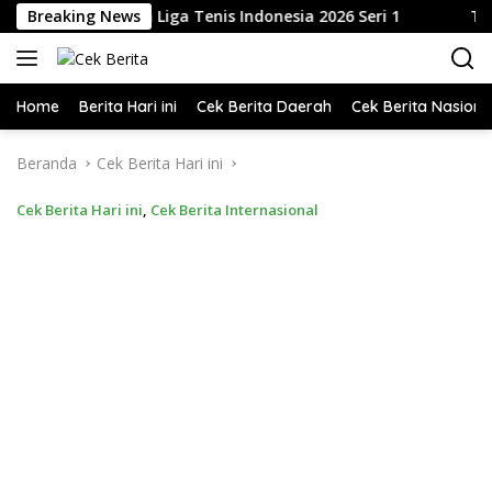
Langsung
o, M.Si. Buka Liga Tenis Indonesia 2026 Seri 1
Breaking News
Telkom 
ke
konten
Home
Berita Hari ini
Cek Berita Daerah
Cek Berita Nasiona
Beranda
Cek Berita Hari ini
Cek Berita Hari ini
,
Cek Berita Internasional