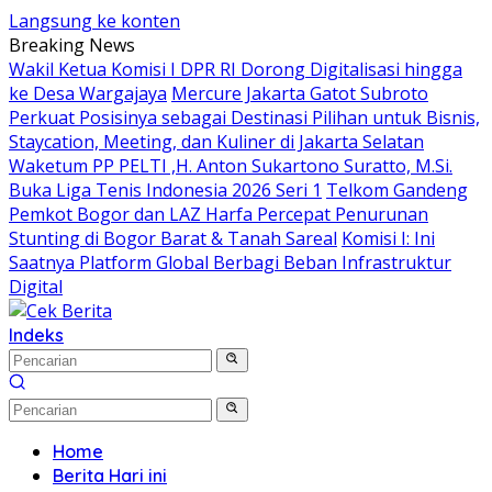
Langsung ke konten
Breaking News
Wakil Ketua Komisi I DPR RI Dorong Digitalisasi hingga
ke Desa Wargajaya
Mercure Jakarta Gatot Subroto
Perkuat Posisinya sebagai Destinasi Pilihan untuk Bisnis,
Staycation, Meeting, dan Kuliner di Jakarta Selatan
Waketum PP PELTI ,H. Anton Sukartono Suratto, M.Si.
Buka Liga Tenis Indonesia 2026 Seri 1
Telkom Gandeng
Pemkot Bogor dan LAZ Harfa Percepat Penurunan
Stunting di Bogor Barat & Tanah Sareal
Komisi I: Ini
Saatnya Platform Global Berbagi Beban Infrastruktur
Digital
Indeks
Home
Berita Hari ini