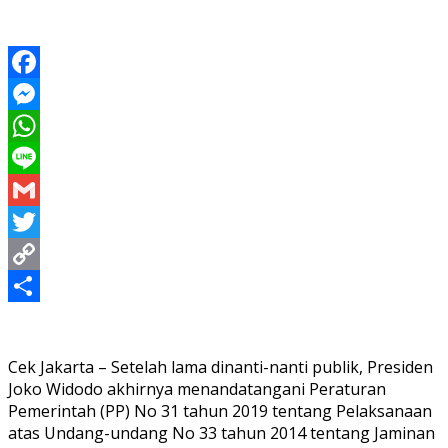
Facebook
Messenger
WhatsApp
Line
Gmail
Twitter
Copy
Link
Share
Cek Jakarta – Setelah lama dinanti-nanti publik, Presiden
Joko Widodo akhirnya menandatangani Peraturan
Pemerintah (PP) No 31 tahun 2019 tentang Pelaksanaan
atas Undang-undang No 33 tahun 2014 tentang Jaminan