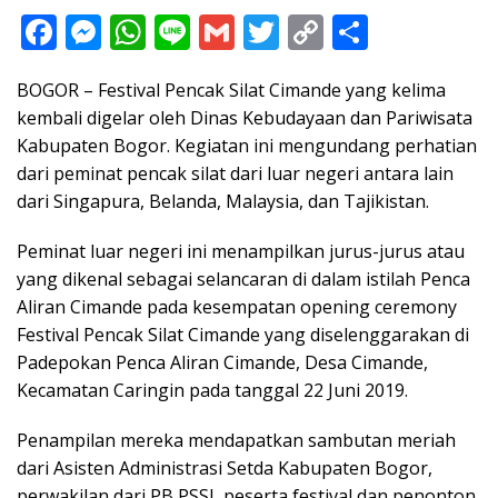
F
M
W
Li
G
T
C
S
ac
e
h
n
m
w
o
h
BOGOR – Festival Pencak Silat Cimande yang kelima
e
ss
at
e
ai
itt
p
ar
kembali digelar oleh Dinas Kebudayaan dan Pariwisata
b
e
s
l
er
y
e
Kabupaten Bogor. Kegiatan ini mengundang perhatian
o
n
A
Li
dari peminat pencak silat dari luar negeri antara lain
o
g
p
n
dari Singapura, Belanda, Malaysia, dan Tajikistan.
k
er
p
k
Peminat luar negeri ini menampilkan jurus-jurus atau
yang dikenal sebagai selancaran di dalam istilah Penca
Aliran Cimande pada kesempatan opening ceremony
Festival Pencak Silat Cimande yang diselenggarakan di
Padepokan Penca Aliran Cimande, Desa Cimande,
Kecamatan Caringin pada tanggal 22 Juni 2019.
Penampilan mereka mendapatkan sambutan meriah
dari Asisten Administrasi Setda Kabupaten Bogor,
perwakilan dari PB PSSI, peserta festival dan penonton.