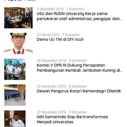
3 Desember 2018
1 Komentar
USU dan RUDN University Kerja sama
pertukaran staf administrasi, pengajar dan
mahasiswa
23 Maret 2025
1 Komentar
Demo UU TNI di DIY ricuh
30 November 2018
0 Komentar
Komisi V DPR RI Dukung Percepatan
Pembangunan Kembali Jembatan Kuning di
PALU
29 November 2018
0 Komentar
Dewan Pengurus Korpri Kemendagri Dilantik
29 November 2018
0 Komentar
IAIN Samarinda Siap Bertransformasi
Menjadi Universitas