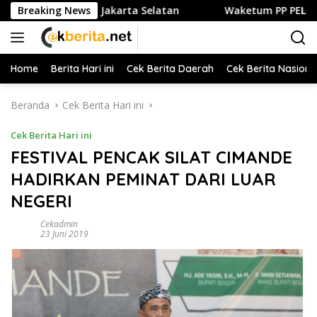
Langsung
an Kuliner di Jakarta Selatan
Breaking News
Waketum PP PELTI ,H. Anto
ke
konten
Home
Berita Hari ini
Cek Berita Daerah
Cek Berita Nasiona
Beranda
Cek Berita Hari ini
Cek Berita Hari ini
FESTIVAL PENCAK SILAT CIMANDE
HADIRKAN PEMINAT DARI LUAR
NEGERI
Cekadmin
23 Juni 2019