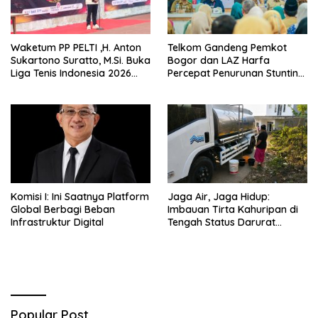
Waketum PP PELTI ,H. Anton
Telkom Gandeng Pemkot
Sukartono Suratto, M.Si. Buka
Bogor dan LAZ Harfa
Liga Tenis Indonesia 2026
Percepat Penurunan Stunting
Seri 1
di Bogor Barat & Tanah
Sareal
Komisi I: Ini Saatnya Platform
Jaga Air, Jaga Hidup:
Global Berbagi Beban
Imbauan Tirta Kahuripan di
Infrastruktur Digital
Tengah Status Darurat
Kemarau
Popular Post