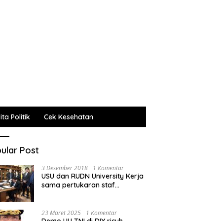
ta Politik
Cek Kesehatan
ular Post
3 Desember 2018
1 Komentar
USU dan RUDN University Kerja
sama pertukaran staf
administrasi, pengajar dan
mahasiswa
23 Maret 2025
1 Komentar