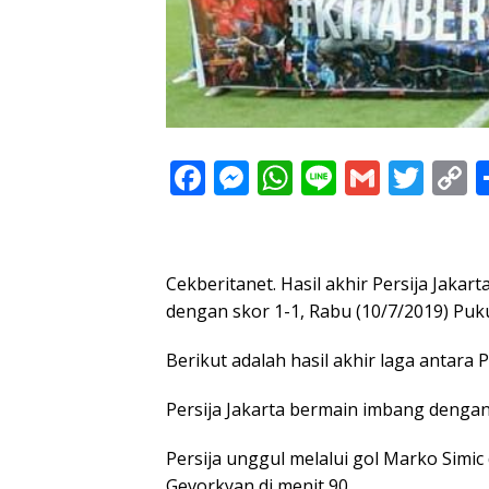
F
M
W
Li
G
T
C
ac
e
h
n
m
w
o
e
ss
at
e
ai
itt
p
b
e
s
l
er
y
Cekberitanet. Hasil akhir Persija Jakar
o
n
A
L
dengan skor 1-1, Rabu (10/7/2019) Puk
o
g
p
n
Berikut adalah hasil akhir laga antara P
k
er
p
k
Persija Jakarta bermain imbang denga
Persija unggul melalui gol Marko Simic
Gevorkyan di menit 90.