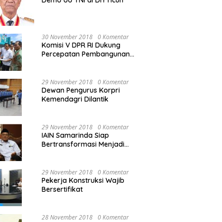
Demo UU TNI di DIY ricuh
30 November 2018
0 Komentar
Komisi V DPR RI Dukung
Percepatan Pembangunan
Kembali Jembatan Kuning di
PALU
29 November 2018
0 Komentar
Dewan Pengurus Korpri
Kemendagri Dilantik
29 November 2018
0 Komentar
IAIN Samarinda Siap
Bertransformasi Menjadi
Universitas
29 November 2018
0 Komentar
Pekerja Konstruksi Wajib
Bersertifikat
28 November 2018
0 Komentar