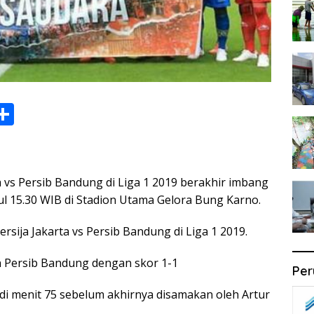
S
h
ar
e
ta vs Persib Bandung di Liga 1 2019 berakhir imbang
i
ul 15.30 WIB di Stadion Utama Gelora Bung Karno.
ersija Jakarta vs Persib Bandung di Liga 1 2019.
n Persib Bandung dengan skor 1-1
Per
 di menit 75 sebelum akhirnya disamakan oleh Artur