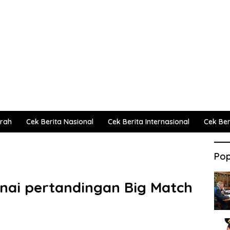
erah
Cek Berita Nasional
Cek Berita Internasional
Cek Beri
Pop
rnai pertandingan Big Match