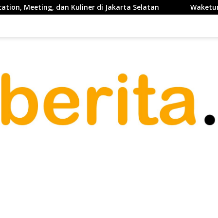
iner di Jakarta Selatan
Waketum PP PELTI ,H. Anton Suk