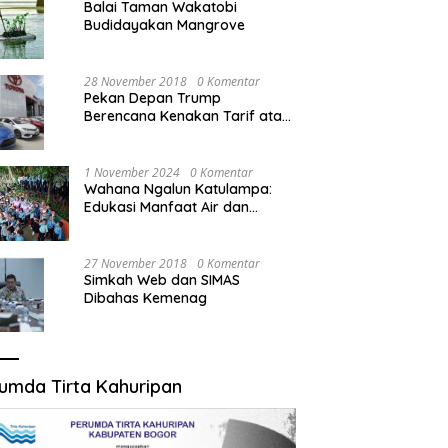
Balai Taman Wakatobi
Budidayakan Mangrove
28 November 2018
0 Komentar
Pekan Depan Trump
Berencana Kenakan Tarif atas
Mobil Impor
1 November 2024
0 Komentar
Wahana Ngalun Katulampa:
Edukasi Manfaat Air dan
Penanganan Banjir dalam
Destinasi Wisata Alam
27 November 2018
0 Komentar
Simkah Web dan SIMAS
Dibahas Kemenag
umda Tirta Kahuripan