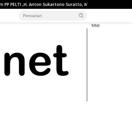
artono Suratto, M.Si. Buka Liga Tenis Indonesia 2026 Seri 1
tutup