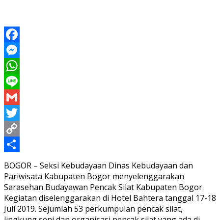
Facebook
Messenger
WhatsApp
Line
Gmail
Twitter
Copy
Link
Share
BOGOR – Seksi Kebudayaan Dinas Kebudayaan dan
Pariwisata Kabupaten Bogor menyelenggarakan
Sarasehan Budayawan Pencak Silat Kabupaten Bogor.
Kegiatan diselenggarakan di Hotel Bahtera tanggal 17-18
Juli 2019. Sejumlah 53 perkumpulan pencak silat,
lingkung seni dan organisasi pencak silat yang ada di