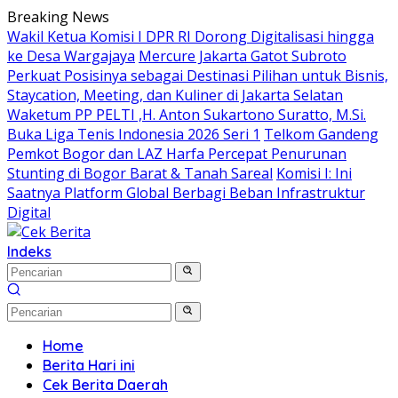
Langsung
Breaking News
ke
Wakil Ketua Komisi I DPR RI Dorong Digitalisasi hingga
konten
ke Desa Wargajaya
Mercure Jakarta Gatot Subroto
Perkuat Posisinya sebagai Destinasi Pilihan untuk Bisnis,
Staycation, Meeting, dan Kuliner di Jakarta Selatan
Waketum PP PELTI ,H. Anton Sukartono Suratto, M.Si.
Buka Liga Tenis Indonesia 2026 Seri 1
Telkom Gandeng
Pemkot Bogor dan LAZ Harfa Percepat Penurunan
Stunting di Bogor Barat & Tanah Sareal
Komisi I: Ini
Saatnya Platform Global Berbagi Beban Infrastruktur
Digital
Indeks
Home
Berita Hari ini
Cek Berita Daerah