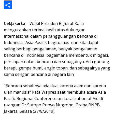
o
n
s
e
a
w
C
k
g
A
i
i
o
S
e
p
l
t
p
h
CekJakarta
– Wakil Presiden RI Jusuf Kalla
r
p
t
y
a
mengucapkan terima kasih atas dukungan
internasional dalam penanggulangan bencana di
e
L
r
Indonesia. Asia Pasifik begitu luas dan kita dapat
r
i
e
saling berbagi pengalaman, banyak pengalaman
n
bencana di Indonesia bagaimana membentuk mitigasi,
persiapan dalam bencana dan sebagainya. Ada gunung
k
berapi, gempa bumi, angin topan, dan sebagainya yang
sama dengan bencana di negara lain.
“Bencana sebabnya ada dua, karena alam dan karena
ulah manusia” kata Wapres saat membuka acara Asia
Pacific Regional Conference on Localisation of Aid di
ruangan Dr Sutopo Purwo Nugroho, Graha BNPB,
Jakarta, Selasa (27/8/2019).