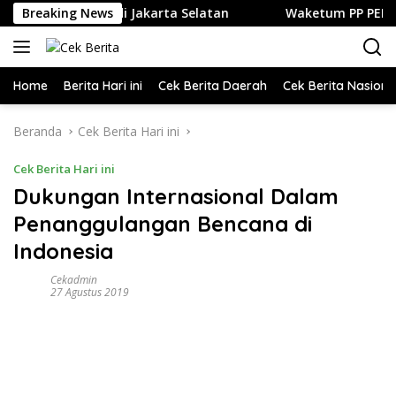
Langsung
 dan Kuliner di Jakarta Selatan
Breaking News
Waketum PP PELTI ,H. An
ke
konten
Home
Berita Hari ini
Cek Berita Daerah
Cek Berita Nasiona
Beranda
Cek Berita Hari ini
Cek Berita Hari ini
Dukungan Internasional Dalam
Penanggulangan Bencana di
Indonesia
Cekadmin
27 Agustus 2019