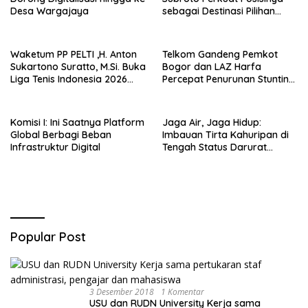
Desa Wargajaya
sebagai Destinasi Pilihan
untuk Bisnis, Staycation,
Meeting, dan Kuliner di
Jakarta Selatan
Waketum PP PELTI ,H. Anton
Telkom Gandeng Pemkot
Sukartono Suratto, M.Si. Buka
Bogor dan LAZ Harfa
Liga Tenis Indonesia 2026
Percepat Penurunan Stunting
Seri 1
di Bogor Barat & Tanah
Sareal
Komisi I: Ini Saatnya Platform
Jaga Air, Jaga Hidup:
Global Berbagi Beban
Imbauan Tirta Kahuripan di
Infrastruktur Digital
Tengah Status Darurat
Kemarau
Popular Post
3 Desember 2018
1 Komentar
USU dan RUDN University Kerja sama