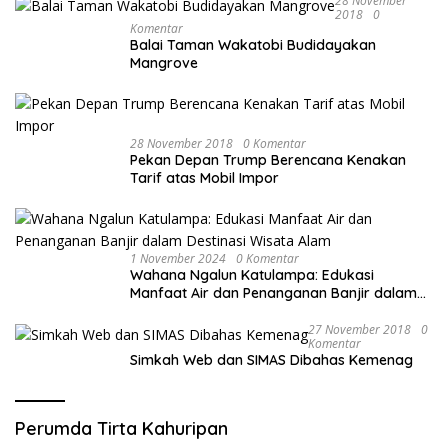
28 November
2018
0
Komentar
Balai Taman Wakatobi Budidayakan
Mangrove
28 November 2018
0 Komentar
Pekan Depan Trump Berencana Kenakan
Tarif atas Mobil Impor
1 November 2024
0 Komentar
Wahana Ngalun Katulampa: Edukasi
Manfaat Air dan Penanganan Banjir dalam
Destinasi Wisata Alam
27 November 2018
0
Komentar
Simkah Web dan SIMAS Dibahas Kemenag
Perumda Tirta Kahuripan