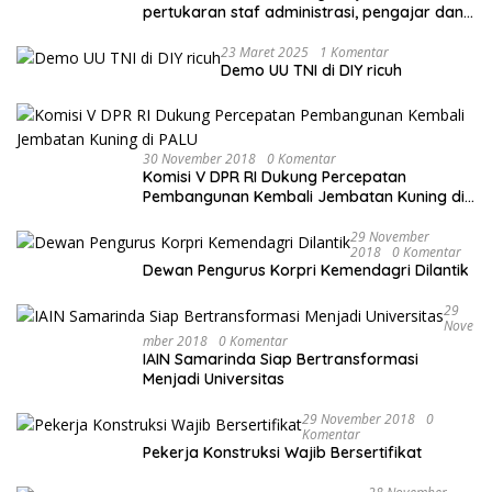
pertukaran staf administrasi, pengajar dan
mahasiswa
23 Maret 2025
1 Komentar
Demo UU TNI di DIY ricuh
30 November 2018
0 Komentar
Komisi V DPR RI Dukung Percepatan
Pembangunan Kembali Jembatan Kuning di
PALU
29 November
2018
0 Komentar
Dewan Pengurus Korpri Kemendagri Dilantik
29
Nove
Mber 2018
0 Komentar
IAIN Samarinda Siap Bertransformasi
Menjadi Universitas
29 November 2018
0
Komentar
Pekerja Konstruksi Wajib Bersertifikat