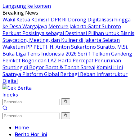
Langsung ke konten
Breaking News
Wakil Ketua Komisi I DPR RI Dorong Digitalisasi hingga
ke Desa Wargajaya
Mercure Jakarta Gatot Subroto
Perkuat Posisinya sebagai Destinasi Pilihan untuk Bisnis,
Staycation, Meeting, dan Kuliner di Jakarta Selatan
Waketum PP PELTI ,H. Anton Sukartono Suratto, M.Si.
Buka Liga Tenis Indonesia 2026 Seri 1
Telkom Gandeng
Pemkot Bogor dan LAZ Harfa Percepat Penurunan
Stunting di Bogor Barat & Tanah Sareal
Komisi I: Ini
Saatnya Platform Global Berbagi Beban Infrastruktur
Digital
Indeks
Home
Berita Hari ini