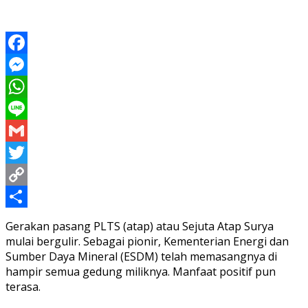
Facebook
Messenger
WhatsApp
Line
Gmail
Twitter
Copy
Link
Share
Gerakan pasang PLTS (atap) atau Sejuta Atap Surya
mulai bergulir. Sebagai pionir, Kementerian Energi dan
Sumber Daya Mineral (ESDM) telah memasangnya di
hampir semua gedung miliknya. Manfaat positif pun
terasa.