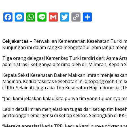
Facebook
Messenger
WhatsApp
Line
Gmail
Twitter
Copy
Share
Link
CekJakartaa –
Perwakilan Kementerian Kesehatan Turki me
Kunjungan ini dalam rangka mengetahui lebih lanjut meng
Tiga orang delegasi Kemenkes Turki terdiri dari: Asma Ar
administrasi. Ketiganya diterima oleh dr. M.Imran, Kepala
Kepala Seksi Kesehatan Daker Makkah Imran menjelaskan f
Madinah. Kedua fasilitas kesehatan ini ditopang oleh tim 
(TKR). Selain itu juga ada Tim Kesehatan Haji Indonesia (
“Jadi kami jelaskan kalau kita punya tim yang tujuannya
Lebih detail Imran menjelaskan tugas dari setiap tim ke
pertolongan emergensi di setiap sektor. Sedangkan di KK
“Mereka apresiasi kerja TPP, kedua kami punya dokter spes