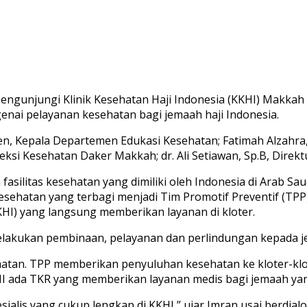
ngunjungi Klinik Kesehatan Haji Indonesia (KKHI) Makkah 
enai pelayanan kesehatan bagi jemaah haji Indonesia.
ten, Kepala Departemen Edukasi Kesehatan; Fatimah Alzahra,
 Seksi Kesehatan Daker Makkah; dr. Ali Setiawan, Sp.B, Dir
asilitas kesehatan yang dimiliki oleh Indonesia di Arab S
kesehatan yang terbagi menjadi Tim Promotif Preventif (TPP)
TKHI) yang langsung memberikan layanan di kloter.
 melakukan pembinaan, pelayanan dan perlindungan kepada j
sehatan. TPP memberikan penyuluhan kesehatan ke kloter-k
HI ada TKR yang memberikan layanan medis bagi jemaah yan
ialis yang cukup lengkap di KKHI,” ujar Imran usai berdial